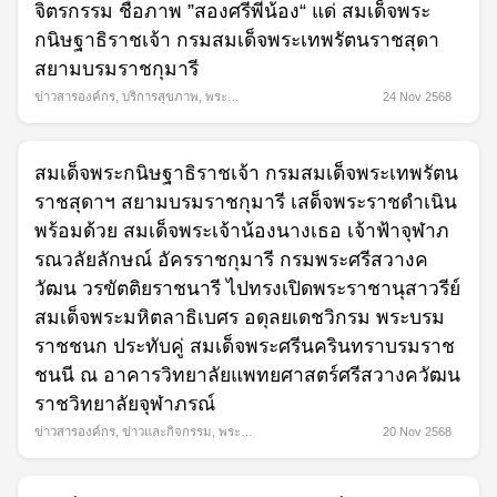
Search
จิตรกรรม ชื่อภาพ ”สองศรีพี่น้อง“ แด่ สมเด็จพระ
for:
กนิษฐาธิราชเจ้า กรมสมเด็จพระเทพรัตนราชสุดา
สยามบรมราชกุมารี
ข่าวสารองค์กร
,
บริการสุขภาพ
,
พระ
24 Nov 2568
กรณียกิจ
สมเด็จพระกนิษฐาธิราชเจ้า กรมสมเด็จพระเทพรัตน
ราชสุดาฯ สยามบรมราชกุมารี เสด็จพระราชดำเนิน
พร้อมด้วย สมเด็จพระเจ้าน้องนางเธอ เจ้าฟ้าจุฬาภ
รณวลัยลักษณ์ อัครราชกุมารี กรมพระศรีสวางค
วัฒน วรขัตติยราชนารี ไปทรงเปิดพระราชานุสาวรีย์
สมเด็จพระมหิตลาธิเบศร อดุลยเดชวิกรม พระบรม
ราชชนก ประทับคู่ สมเด็จพระศรีนครินทราบรมราช
ชนนี ณ อาคารวิทยาลัยแพทยศาสตร์ศรีสวางควัฒน
ราชวิทยาลัยจุฬาภรณ์
ข่าวสารองค์กร
,
ข่าวและกิจกรรม
,
พระ
20 Nov 2568
กรณียกิจ