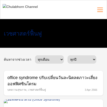
Skip
to
content
Search
เวชศาสตร์ฟื้นฟู
for:
ค้นหาจากช่วงเวลา
office syndrome ปรับเปลี่ยนวันละนิดลดภาวะเสี่ยง
ออฟฟิศซินโดรม
บทความสุขภาพ
,
เวชศาสตร์ฟื้นฟู
3 Apr 2566