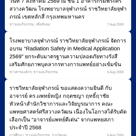
วันที่ 7 สิงหาคม 2569 ณ ชั้น 1 อาคารกรมพระศรี
สวางควัฒน โรงพยาบาลจุฬาภรณ์ ราชวิทยาลัยจุฬา
ภรณ์ เขตหลักสี่ กรุงเทพมหานคร
ข่าวและกิจกรรม
,
เพื่อสังคม
7 Aug 2569
โรงพยาบาลจุฬาภรณ์ ราชวิทยาลัยจุฬาภรณ์ จัดการ
อบรม “Radiation Safety in Medical Application
2569” ยกระดับมาตรฐานความปลอดภัยทางรังสี
เสริมศักยภาพบุคลากรทางการแพทย์อย่างเข้มข้น
ข่าวสารองค์กร
,
ข่าวและกิจกรรม
6 Aug 2569
ราชวิทยาลัยจุฬาภรณ์ ขอแสดงความยินดี กับ
อาจารย์ ดร.แพทย์หญิง กฤตชญา ฤทธิ์ฤาชัย
หัวหน้าสำนักวิชาการและวิจัยบูรณาการ คณะ
แพทยศาสตร์ศรีสวางควัฒน เนื่องในโอกาสได้รับคัด
เลือกเป็น “อาจารย์แพทย์ดีเด่น” จากแพทยสภา
ประจำปี 2568
การศึกษา
,
ข่าวและกิจกรรม
,
รางวัลและ
6 Aug 2569