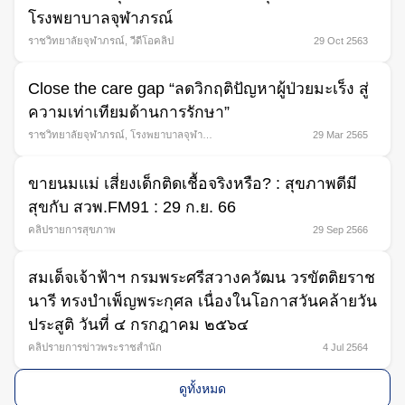
โรงพยาบาลจุฬาภรณ์
ราชวิทยาลัยจุฬาภรณ์
,
วีดีโอคลิป
29 Oct 2563
Close the care gap “ลดวิกฤติปัญหาผู้ป่วยมะเร็ง สู่
ความเท่าเทียมด้านการรักษา”
ราชวิทยาลัยจุฬาภรณ์
,
โรงพยาบาลจุฬาภ
29 Mar 2565
รณ์ (บริการศูนย์การรักษา)
ขายนมแม่ เสี่ยงเด็กติดเชื้อจริงหรือ? : สุขภาพดีมี
สุขกับ สวพ.FM91 : 29 ก.ย. 66
คลิปรายการสุขภาพ
29 Sep 2566
สมเด็จเจ้าฟ้าฯ กรมพระศรีสวางควัฒน วรขัตติยราช
นารี ทรงบำเพ็ญพระกุศล เนื่องในโอกาสวันคล้ายวัน
ประสูติ วันที่ ๔ กรกฎาคม ๒๕๖๔
คลิปรายการข่าวพระราชสำนัก
4 Jul 2564
ดูทั้งหมด