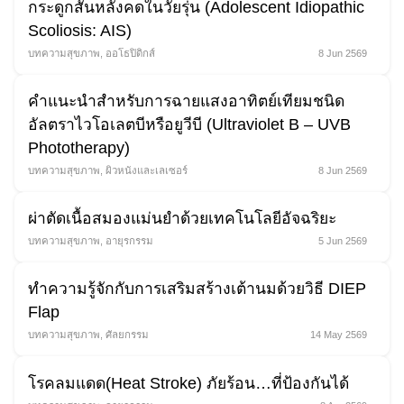
กระดูกสันหลังคดในวัยรุ่น (Adolescent Idiopathic
Scoliosis: AIS)
บทความสุขภาพ
,
ออโธปิดิกส์
8 Jun 2569
คำแนะนำสำหรับการฉายแสงอาทิตย์เทียมชนิด
อัลตราไวโอเลตบีหรือยูวีบี (Ultraviolet B – UVB
Phototherapy)
บทความสุขภาพ
,
ผิวหนังและเลเซอร์
8 Jun 2569
ผ่าตัดเนื้อสมองแม่นยำด้วยเทคโนโลยีอัจฉริยะ
บทความสุขภาพ
,
อายุรกรรม
5 Jun 2569
ทำความรู้จักกับการเสริมสร้างเต้านมด้วยวิธี DIEP
Flap
บทความสุขภาพ
,
ศัลยกรรม
14 May 2569
โรคลมแดด(Heat Stroke) ภัยร้อน…ที่ป้องกันได้