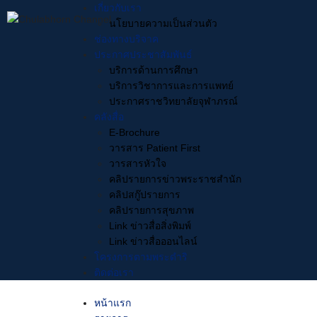
Skip
เกี่ยวกับเรา
to
นโยบายความเป็นส่วนตัว
content
ช่องทางบริจาค
ประกาศประชาสัมพันธ์
บริการด้านการศึกษา
บริการวิชาการและการแพทย์
Search
ประกาศราชวิทยาลัยจุฬาภรณ์
for:
คลังสื่อ
Health You Know by CRA
E-Brochure
วารสาร Patient First
วารสารหัวใจ
คลิปรายการข่าวพระราชสำนัก
คลิปสกู๊ปรายการ
คลิปรายการสุขภาพ
Link ข่าวสื่อสิ่งพิมพ์
Link ข่าวสื่อออนไลน์
ค้นหาจากช่วงเวลา
โครงการตามพระดำริ
ติดต่อเรา
หน้าแรก
“Health You Know” by CRA –
“Hea