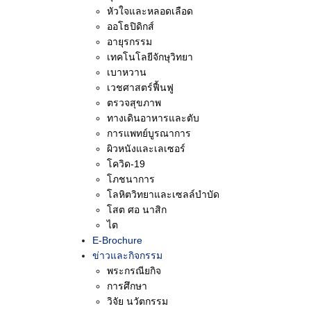
หัวใจและหลอดเลือด
ออโธปิดิกส์
อายุรกรรม
เทคโนโลยีจักษุวิทยา
เบาหวาน
เวชศาสตร์ฟื้นฟู
ตรวจสุขภาพ
ทางเดินอาหารและตับ
การแพทย์บูรณาการ
ผิวหนังและเลเซอร์
โควิด-19
โภชนาการ
โลหิตวิทยาและเซลล์บำบัด
โสต ศอ นาสิก
ไต
E-Brochure
ข่าวและกิจกรรม
906 ถ
พระกรณียกิจ
เขต
การศึกษา
วิจัย นวัตกรรม