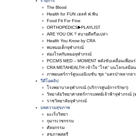
รายการ
EP36 ขั้นตอนการแปรงฟัน
EP35
The Blood
อย่างถูกวิธี
ปล่อ
Health for FUN เฮลท์ ฟ.ฟัน
Food Fit For Fine
Health You Know by CRA
,
10 May 2566
Health
ORTHOPEDICS▶️PLAYLIST
รายการ
,
วีดีโอคลิป
รายกา
ARE YOU OK ? สบายดีหรือเปล่า
Health You Know by CRA
“Health You Know” by CRA –
“Hea
พบหมอเด็กจุฬาภรณ์
EP32 อากาศร้อน ฝุ่นเยอะ กับ
EP31
ท่องโรคกับหมอจุฬาภรณ์
โรคหัวใจและหลอดเลือด
การ
PCCMS MED – MOMENT พลังขับเคลื่อนเพื่อนร
CRA METAHEALTH เข้าใจ “โรค” บนโลกเสมือน
Health You Know by CRA
,
1 May 2566
Health
ภาพยนตร์การ์ตูนแอนิเมชัน ชุด “นครป่าหลากลา
รายการ
,
วีดีโอคลิป
รายกา
วีดีโอคลิป
โรงพยาบาลจุฬาภรณ์ (บริการศูนย์การรักษา)
“Health You Know” by CRA –
“Hea
วิทยาลัยวิทยาศาสตร์การแพทย์เจ้าฟ้าจุฬาภรณ์ (
EP28 เช็กอาการ สัญญาณ
EP27
ราชวิทยาลัยจุฬาภรณ์
เตือน “หลับใน”
ระวัง
บทความสุขภาพ
มะเร็งวิทยา
Health You Know by CRA
,
12 Apr 2566
Health
กุมารเวชกรรม
รายการ
,
วีดีโอคลิป
รายกา
ศัลยกรรม
สุขภาพสตรี