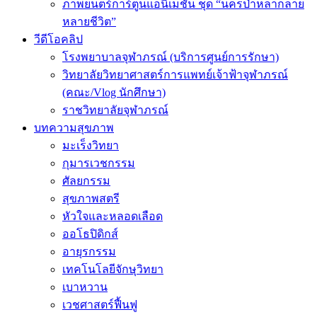
ภาพยนตร์การ์ตูนแอนิเมชัน ชุด “นครป่าหลากลาย
หลายชีวิต”
วีดีโอคลิป
โรงพยาบาลจุฬาภรณ์ (บริการศูนย์การรักษา)
วิทยาลัยวิทยาศาสตร์การแพทย์เจ้าฟ้าจุฬาภรณ์
(คณะ/Vlog นักศึกษา)
ราชวิทยาลัยจุฬาภรณ์
บทความสุขภาพ
มะเร็งวิทยา
กุมารเวชกรรม
ศัลยกรรม
สุขภาพสตรี
หัวใจและหลอดเลือด
ออโธปิดิกส์
อายุรกรรม
เทคโนโลยีจักษุวิทยา
เบาหวาน
เวชศาสตร์ฟื้นฟู