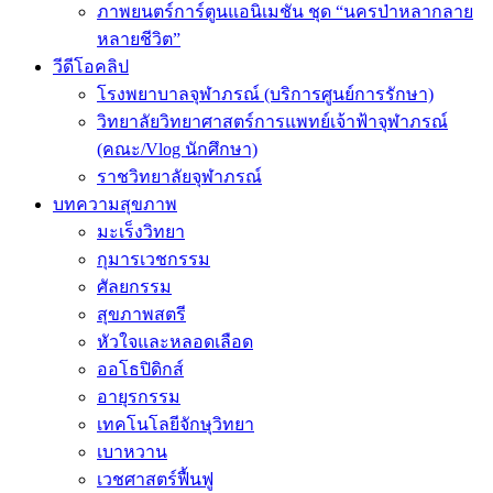
ภาพยนตร์การ์ตูนแอนิเมชัน ชุด “นครป่าหลากลาย
หลายชีวิต”
วีดีโอคลิป
โรงพยาบาลจุฬาภรณ์ (บริการศูนย์การรักษา)
วิทยาลัยวิทยาศาสตร์การแพทย์เจ้าฟ้าจุฬาภรณ์
(คณะ/Vlog นักศึกษา)
ราชวิทยาลัยจุฬาภรณ์
บทความสุขภาพ
มะเร็งวิทยา
กุมารเวชกรรม
ศัลยกรรม
สุขภาพสตรี
หัวใจและหลอดเลือด
ออโธปิดิกส์
อายุรกรรม
เทคโนโลยีจักษุวิทยา
เบาหวาน
เวชศาสตร์ฟื้นฟู