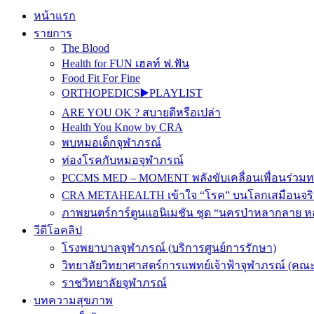
หน้าแรก
รายการ
The Blood
Health for FUN เฮลท์ ฟ.ฟัน
Food Fit For Fine
ORTHOPEDICS▶️PLAYLIST
ARE YOU OK ? สบายดีหรือเปล่า
Health You Know by CRA
พบหมอเด็กจุฬาภรณ์
ท่องโรคกับหมอจุฬาภรณ์
PCCMS MED – MOMENT พลังขับเคลื่อนเพื่อนร่วม
CRA METAHEALTH เข้าใจ “โรค” บนโลกเสมือนจริ
ภาพยนตร์การ์ตูนแอนิเมชัน ชุด “นครป่าหลากลาย หล
วีดีโอคลิป
โรงพยาบาลจุฬาภรณ์ (บริการศูนย์การรักษา)
วิทยาลัยวิทยาศาสตร์การแพทย์เจ้าฟ้าจุฬาภรณ์ (คณะ
ราชวิทยาลัยจุฬาภรณ์
บทความสุขภาพ