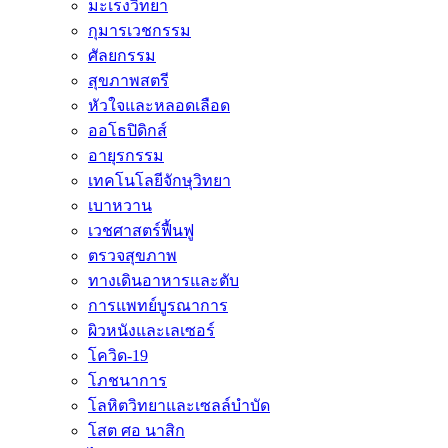
มะเร็งวิทยา
กุมารเวชกรรม
ศัลยกรรม
สุขภาพสตรี
หัวใจและหลอดเลือด
ออโธปิดิกส์
อายุรกรรม
เทคโนโลยีจักษุวิทยา
เบาหวาน
เวชศาสตร์ฟื้นฟู
ตรวจสุขภาพ
ทางเดินอาหารและตับ
การแพทย์บูรณาการ
ผิวหนังและเลเซอร์
โควิด-19
โภชนาการ
โลหิตวิทยาและเซลล์บำบัด
โสต ศอ นาสิก