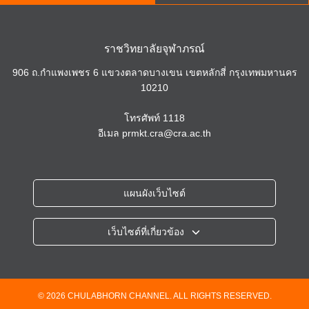
ราชวิทยาลัยจุฬาภรณ์
906 ถ.กำแพงเพชร 6 แขวงตลาดบางเขน เขตหลักสี่ กรุงเทพมหานคร
10210
โทรศัพท์
1118
อีเมล
prmkt.cra@cra.ac.th
แผนผังเว็บไซต์
เว็บไซต์ที่เกี่ยวข้อง
ราชวิทยาลัยจุฬาภรณ์
โรงพยาบาลจุฬาภรณ์
วิทยาลัยวิทยาศาสตร์การแพทย์เจ้าฟ้าจุฬาภรณ์
© 2026 CHULABHORN CHANNEL. ALL RIGHTS RESERVED.
วิทยาลัยแพทยศาสตร์ศรีสวางควัฒน