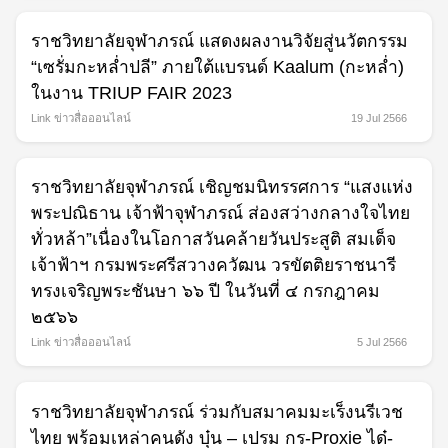
ราชวิทยาลัยจุฬาภรณ์ แสดงผลงานวิจัยสู่นวัตกรรม
“เซรั่มกะหล่ำปลี” ภายใต้แบรนด์ Kaalum (กะหล่ำ)
ในงาน TRIUP FAIR 2023
Link ข่าวสื่อออนไลน์
19 Jul 2566
ราชวิทยาลัยจุฬาภรณ์ เชิญชมนิทรรศการ “แสงแห่ง
พระปณิธาน เจ้าฟ้าจุฬาภรณ์ ส่องสว่างกลางใจไทย
ทั่วหล้า”เนื่องในโอกาสวันคล้ายวันประสูติ สมเด็จ
เจ้าฟ้าฯ กรมพระศรีสวางควัฒน วรขัตติยราชนารี
ทรงเจริญพระชันษา ๖๖ ปี ในวันที่ ๔ กรกฎาคม
๒๕๖๖
Link ข่าวสื่อออนไลน์
5 Jul 2566
ราชวิทยาลัยจุฬาภรณ์ ร่วมกับสมาคมมะเร็งนรีเวช
Search
ไทย พร้อมเหล่าคนดัง บุ๋น – เปรม กร-Proxie ได๋-
for: