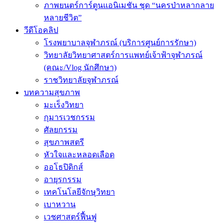
ภาพยนตร์การ์ตูนแอนิเมชัน ชุด “นครป่าหลากลาย
หลายชีวิต”
วีดีโอคลิป
โรงพยาบาลจุฬาภรณ์ (บริการศูนย์การรักษา)
วิทยาลัยวิทยาศาสตร์การแพทย์เจ้าฟ้าจุฬาภรณ์
(คณะ/Vlog นักศึกษา)
ราชวิทยาลัยจุฬาภรณ์
บทความสุขภาพ
มะเร็งวิทยา
กุมารเวชกรรม
ศัลยกรรม
สุขภาพสตรี
หัวใจและหลอดเลือด
ออโธปิดิกส์
อายุรกรรม
เทคโนโลยีจักษุวิทยา
เบาหวาน
เวชศาสตร์ฟื้นฟู