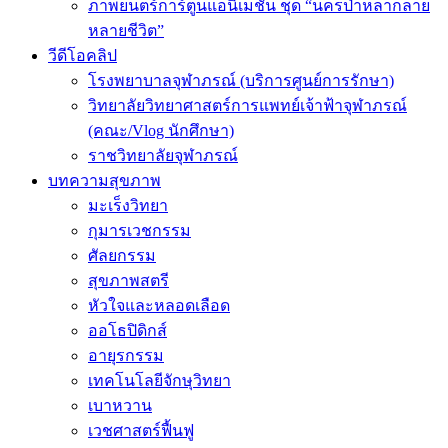
ภาพยนตร์การ์ตูนแอนิเมชัน ชุด “นครป่าหลากลาย
หลายชีวิต”
วีดีโอคลิป
โรงพยาบาลจุฬาภรณ์ (บริการศูนย์การรักษา)
วิทยาลัยวิทยาศาสตร์การแพทย์เจ้าฟ้าจุฬาภรณ์
(คณะ/Vlog นักศึกษา)
ราชวิทยาลัยจุฬาภรณ์
บทความสุขภาพ
มะเร็งวิทยา
กุมารเวชกรรม
ศัลยกรรม
สุขภาพสตรี
หัวใจและหลอดเลือด
ออโธปิดิกส์
อายุรกรรม
เทคโนโลยีจักษุวิทยา
เบาหวาน
เวชศาสตร์ฟื้นฟู