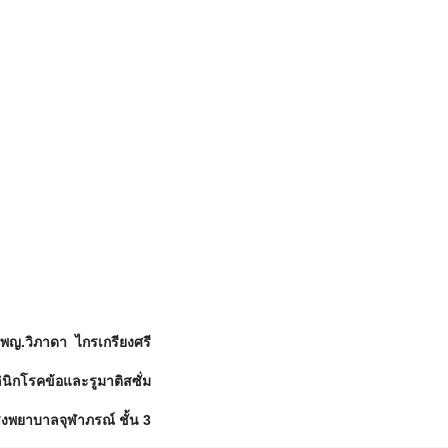
พญ.วิภาดา ไกรเกรียงศรี
ินิกโรคข้อและรูมาติสซั่ม
งพยาบาลจุฬาภรณ์ ชั้น 3