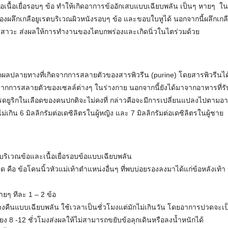
อเนื้อเยื่อรอบๆ ข้อ ทำให้เกิดอาการข้ออักเสบแบบเฉียบพลัน เป็นๆ หายๆ ใ
งผลึกเกลือยูเรตบริเวณผิวหนังรอบๆ ข้อ และขอบใบหูได้ นอกจากนี้ผลึกเก
ปัสสาวะ ส่งผลให้การทำงานของไตบกพร่องและเกิดนิ่วในไตร่วมด้วย
ผลิตผลปลายทางที่เกิดจากการสลายตัวของสารพิวรีน (purine) โดยสารพิวรีนได
จากการสลายตัวของเซลล์ต่างๆ ในร่างกาย นอกจากนี้ยังได้มาจากอาหารที่
กรดยูริกในเลือดของคนปกติจะไม่คงที่ กล่าวคือจะมีการเปลี่ยนแปลงไปตามอา
่เกิน 6 มิลลิกรัมต่อเดซิลิตรในผู้หญิง และ 7 มิลลิกรัมต่อเดซิลิตรในผู้ชาย
บริเวณข้อและเนื้อเยื่อรอบข้อแบบเฉียบพลัน
ด คือ ข้อโคนนิ้วหัวแม่เท้าตำแหน่งอื่นๆ ที่พบบ่อยรองลงมาได้แก่ข้อหลังเท้า ข
ยๆ ทีละ 1 – 2 ข้อ
งคืนแบบเฉียบพลัน ใช้เวลาเป็นชั่วโมงแต่มักไม่เกินวัน โดยอาการปวดจะเป
ง 8 -12 ชั่วโมงส่งผลให้ไม่สามารถขยับข้อลุกเดินหรือลงน้ำหนักได้