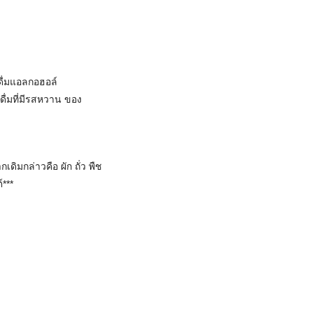
งดื่มแอลกอฮอล์
ดื่มที่มีรสหวาน ของ
ดิมกล่าวคือ ผัก ถั่ว พืช
์***