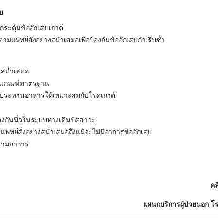
สบ
ัยกระตุ้นข้ออักเสบเกาต์
มแพทย์สั่งอย่างสม่ำเสมอเพื่อป้องกันข้ออักเสบกำเริบซ้ำ
งสม่ำเสมอ
่ในเกณฑ์มาตรฐาน
ับประทานอาหารให้เหมาะสมกับโรคเกาต์
ป้องกันนิ่วในระบบทางเดินปัสสาวะ
ทย์สั่งอย่างสม่ำเสมอถึงแม้จะไม่มีอาการข้ออักเสบ
ดตามอาการ
คล
แผนกบริการผู้ป่วยนอก โร