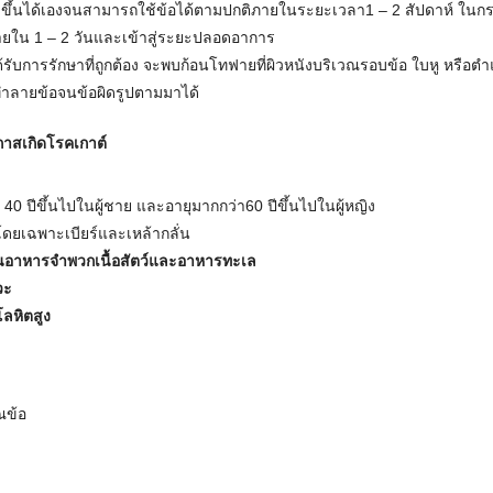
ขึ้นได้เองจนสามารถใช้ข้อได้ตามปกติภายในระยะเวลา1 – 2 สัปดาห์ ในกรณ
ายใน 1 – 2 วันและเข้าสู่ระยะปลอดอาการ
ได้รับการรักษาที่ถูกต้อง จะพบก้อนโทฟายที่ผิวหนังบริเวณรอบข้อ ใบหู หรือตำแ
ำลายข้อจนข้อผิดรูปตามมาได้
โอกาสเกิดโรคเกาต์
 40 ปีขึ้นไปในผู้ชาย และอายุมากกว่า60 ปีขึ้นไปในผู้หญิง
โดยเฉพาะเบียร์และเหล้ากลั่น
ทานอาหารจำพวกเนื้อสัตว์และอาหารทะเล
วะ
โลหิตสูง
ณข้อ