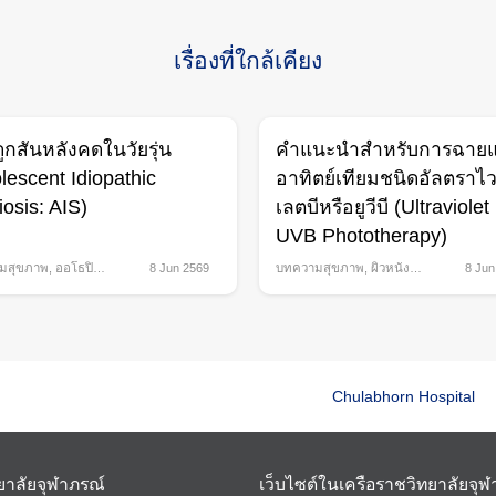
เรื่องที่ใกล้เคียง
ูกสันหลังคดในวัยรุ่น
คำแนะนำสำหรับการฉาย
lescent Idiopathic
อาทิตย์เทียมชนิดอัลตราไ
iosis: AIS)
เลตบีหรือยูวีบี (Ultraviolet
UVB Phototherapy)
มสุขภาพ
,
ออโธปิดิ
8 Jun 2569
บทความสุขภาพ
,
ผิวหนัง
8 Jun
และเลเซอร์
Chulabhorn Hospital
ยาลัยจุฬาภรณ์
เว็บไซต์ในเครือราชวิทยาลัยจุ