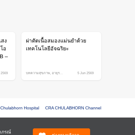
แสง
ผ่าตัดเนื้อสมองแม่นยำด้วย
วโอ
เทคโนโลยีอัจฉริยะ
 B –
 2569
บทความสุขภาพ
,
อายุร
5 Jun 2569
กรรม
Chulabhorn Hospital
CRA CHULABHORN Channel
ฬาภรณ์