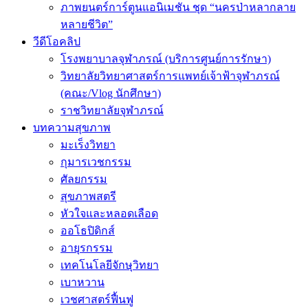
ภาพยนตร์การ์ตูนแอนิเมชัน ชุด “นครป่าหลากลาย
หลายชีวิต”
วีดีโอคลิป
โรงพยาบาลจุฬาภรณ์ (บริการศูนย์การรักษา)
วิทยาลัยวิทยาศาสตร์การแพทย์เจ้าฟ้าจุฬาภรณ์
(คณะ/Vlog นักศึกษา)
ราชวิทยาลัยจุฬาภรณ์
บทความสุขภาพ
มะเร็งวิทยา
กุมารเวชกรรม
ศัลยกรรม
สุขภาพสตรี
หัวใจและหลอดเลือด
ออโธปิดิกส์
อายุรกรรม
เทคโนโลยีจักษุวิทยา
เบาหวาน
เวชศาสตร์ฟื้นฟู