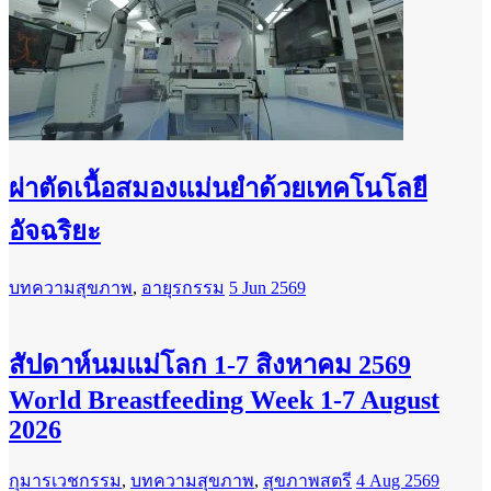
ผ่าตัดเนื้อสมองแม่นยำด้วยเทคโนโลยี
อัจฉริยะ
บทความสุขภาพ
,
อายุรกรรม
5 Jun 2569
สัปดาห์นมแม่โลก 1-7 สิงหาคม 2569
World Breastfeeding Week 1-7 August
2026
กุมารเวชกรรม
,
บทความสุขภาพ
,
สุขภาพสตรี
4 Aug 2569