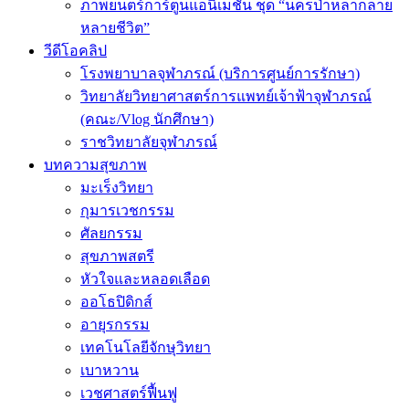
ภาพยนตร์การ์ตูนแอนิเมชัน ชุด “นครป่าหลากลาย
หลายชีวิต”
วีดีโอคลิป
โรงพยาบาลจุฬาภรณ์ (บริการศูนย์การรักษา)
วิทยาลัยวิทยาศาสตร์การแพทย์เจ้าฟ้าจุฬาภรณ์
(คณะ/Vlog นักศึกษา)
ราชวิทยาลัยจุฬาภรณ์
บทความสุขภาพ
มะเร็งวิทยา
กุมารเวชกรรม
ศัลยกรรม
สุขภาพสตรี
หัวใจและหลอดเลือด
ออโธปิดิกส์
อายุรกรรม
เทคโนโลยีจักษุวิทยา
เบาหวาน
เวชศาสตร์ฟื้นฟู