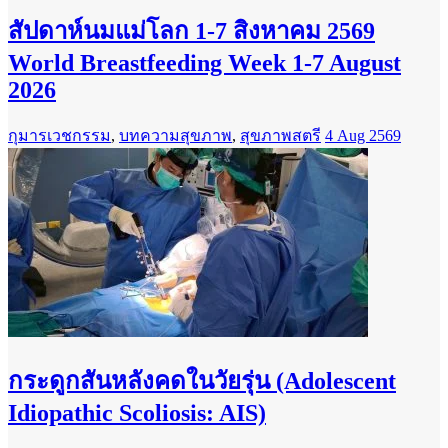
สัปดาห์นมแม่โลก 1-7 สิงหาคม 2569
World Breastfeeding Week 1-7 August
2026
กุมารเวชกรรม
,
บทความสุขภาพ
,
สุขภาพสตรี
4 Aug 2569
กระดูกสันหลังคดในวัยรุ่น (Adolescent
Idiopathic Scoliosis: AIS)