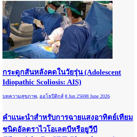
กระดูกสันหลังคดในวัยรุ่น (Adolescent
Idiopathic Scoliosis: AIS)
บทความสุขภาพ
,
ออโธปิดิกส์
8 Jun 2569
8 June 2026
คำแนะนำสำหรับการฉายแสงอาทิตย์เทียม
ชนิดอัลตราไวโอเลตบีหรือยูวีบี