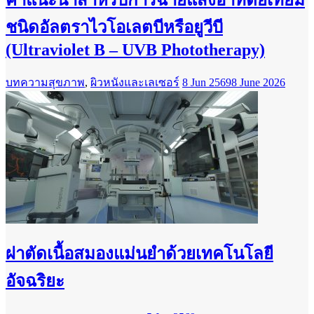
ชนิดอัลตราไวโอเลตบีหรือยูวีบี
(Ultraviolet B – UVB Phototherapy)
บทความสุขภาพ
,
ผิวหนังและเลเซอร์
8 Jun 2569
8 June 2026
ผ่าตัดเนื้อสมองแม่นยำด้วยเทคโนโลยี
อัจฉริยะ