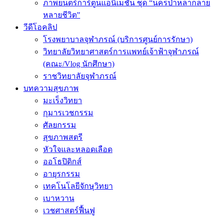
ภาพยนตร์การ์ตูนแอนิเมชัน ชุด “นครป่าหลากลาย
หลายชีวิต”
วีดีโอคลิป
โรงพยาบาลจุฬาภรณ์ (บริการศูนย์การรักษา)
วิทยาลัยวิทยาศาสตร์การแพทย์เจ้าฟ้าจุฬาภรณ์
(คณะ/Vlog นักศึกษา)
ราชวิทยาลัยจุฬาภรณ์
บทความสุขภาพ
มะเร็งวิทยา
กุมารเวชกรรม
ศัลยกรรม
สุขภาพสตรี
หัวใจและหลอดเลือด
ออโธปิดิกส์
อายุรกรรม
เทคโนโลยีจักษุวิทยา
เบาหวาน
เวชศาสตร์ฟื้นฟู