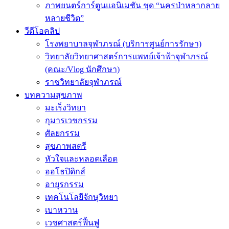
ภาพยนตร์การ์ตูนแอนิเมชัน ชุด “นครป่าหลากลาย
หลายชีวิต”
วีดีโอคลิป
โรงพยาบาลจุฬาภรณ์ (บริการศูนย์การรักษา)
วิทยาลัยวิทยาศาสตร์การแพทย์เจ้าฟ้าจุฬาภรณ์
(คณะ/Vlog นักศึกษา)
ราชวิทยาลัยจุฬาภรณ์
บทความสุขภาพ
มะเร็งวิทยา
กุมารเวชกรรม
ศัลยกรรม
สุขภาพสตรี
หัวใจและหลอดเลือด
ออโธปิดิกส์
อายุรกรรม
เทคโนโลยีจักษุวิทยา
เบาหวาน
เวชศาสตร์ฟื้นฟู