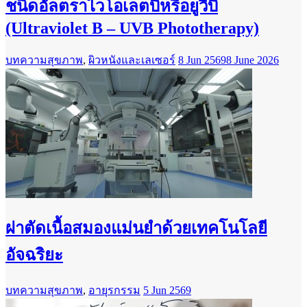
ชนิดอัลตราไวโอเลตบีหรือยูวีบี
(Ultraviolet B – UVB Phototherapy)
บทความสุขภาพ
,
ผิวหนังและเลเซอร์
8 Jun 2569
8 June 2026
ผ่าตัดเนื้อสมองแม่นยำด้วยเทคโนโลยี
อัจฉริยะ
บทความสุขภาพ
,
อายุรกรรม
5 Jun 2569