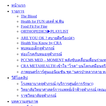
หน้าแรก
รายการ
The Blood
Health for FUN เฮลท์ ฟ.ฟัน
Food Fit For Fine
ORTHOPEDICS▶️PLAYLIST
ARE YOU OK ? สบายดีหรือเปล่า
Health You Know by CRA
พบหมอเด็กจุฬาภรณ์
ท่องโรคกับหมอจุฬาภรณ์
PCCMS MED – MOMENT พลังขับเคลื่อนเพื่อนร่วม
CRA METAHEALTH เข้าใจ “โรค” บนโลกเสมือนจริ
ภาพยนตร์การ์ตูนแอนิเมชัน ชุด “นครป่าหลากลาย หล
วีดีโอคลิป
โรงพยาบาลจุฬาภรณ์ (บริการศูนย์การรักษา)
วิทยาลัยวิทยาศาสตร์การแพทย์เจ้าฟ้าจุฬาภรณ์ (คณะ
ราชวิทยาลัยจุฬาภรณ์
บทความสุขภาพ