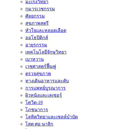
มะเร็งวิทยา
กุมารเวชกรรม
ศัลยกรรม
สุขภาพสตรี
หัวใจและหลอดเลือด
ออโธปิดิกส์
อายุรกรรม
เทคโนโลยีจักษุวิทยา
เบาหวาน
เวชศาสตร์ฟื้นฟู
ตรวจสุขภาพ
ทางเดินอาหารและตับ
การแพทย์บูรณาการ
ผิวหนังและเลเซอร์
โควิด-19
โภชนาการ
โลหิตวิทยาและเซลล์บำบัด
โสต ศอ นาสิก