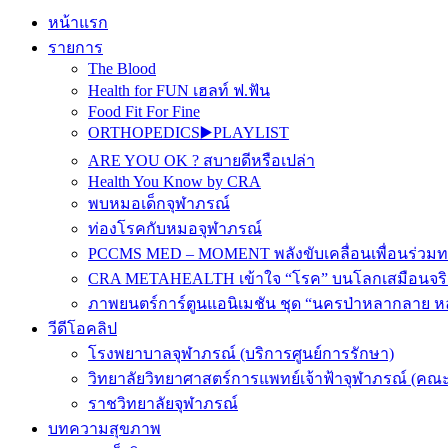
หน้าแรก
รายการ
The Blood
Health for FUN เฮลท์ ฟ.ฟัน
Food Fit For Fine
ORTHOPEDICS▶️PLAYLIST
ARE YOU OK ? สบายดีหรือเปล่า
Health You Know by CRA
พบหมอเด็กจุฬาภรณ์
ท่องโรคกับหมอจุฬาภรณ์
PCCMS MED – MOMENT พลังขับเคลื่อนเพื่อนร่วม
CRA METAHEALTH เข้าใจ “โรค” บนโลกเสมือนจริ
ภาพยนตร์การ์ตูนแอนิเมชัน ชุด “นครป่าหลากลาย หล
วีดีโอคลิป
โรงพยาบาลจุฬาภรณ์ (บริการศูนย์การรักษา)
วิทยาลัยวิทยาศาสตร์การแพทย์เจ้าฟ้าจุฬาภรณ์ (คณะ
ราชวิทยาลัยจุฬาภรณ์
บทความสุขภาพ