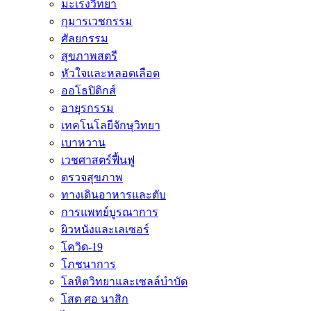
มะเร็งวิทยา
กุมารเวชกรรม
ศัลยกรรม
สุขภาพสตรี
หัวใจและหลอดเลือด
ออโธปิดิกส์
อายุรกรรม
เทคโนโลยีจักษุวิทยา
เบาหวาน
เวชศาสตร์ฟื้นฟู
ตรวจสุขภาพ
ทางเดินอาหารและตับ
การแพทย์บูรณาการ
ผิวหนังและเลเซอร์
โควิด-19
โภชนาการ
โลหิตวิทยาและเซลล์บำบัด
โสต ศอ นาสิก