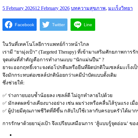
5 February 2026
12 February 2026
บทความสุขภาพ
,
มะเร็งวิทยา
Facebook
Twitter
Line
ในวันที่เทคโนโลยีการแพทย์ก้าวหน้าไกล
เรามี “ยามุ่งเป้า” (Targeted Therapy) ที่เข้ามาเสริมศักยภาพการร
จุดเด่นที่สำคัญคือการทำงานแบบ “นักแม่นปืน” ?
ยาจะออกฤทธิ์เจาะจงต่อโปรตีนหรือยีนที่ผิดปกติในเซลล์มะเร็งเป
จึงมักกระทบต่อเซลล์ปกติน้อยกว่าเคมีบำบัดแบบดั้งเดิม
ซึ่งช่วยให้:
✅ ร่างกายบอบช้ำน้อยลง เซลล์ดี ไม่ถูกทำลายไปด้วย
✅ มักลดผลข้างเคียงบางอย่าง เช่น ผมร่วงหรือคลื่นไส้รุนแรง เมื่
✅ ผู้ป่วยมีคุณภาพชีวิตที่ดีขึ้น กลับไปใช้เวลากับครอบครัวได้มากข
การรักษาด้วยยามุ่งเป้า จึงเปรียบเสมือนการ ‘สู้แบบรู้จุดอ่อน’ ขอ