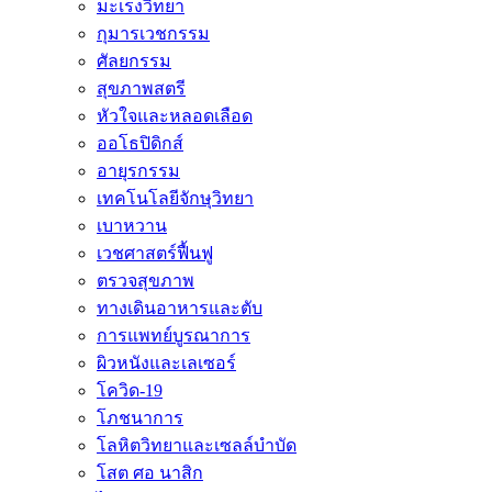
มะเร็งวิทยา
กุมารเวชกรรม
ศัลยกรรม
สุขภาพสตรี
หัวใจและหลอดเลือด
ออโธปิดิกส์
อายุรกรรม
เทคโนโลยีจักษุวิทยา
เบาหวาน
เวชศาสตร์ฟื้นฟู
ตรวจสุขภาพ
ทางเดินอาหารและตับ
การแพทย์บูรณาการ
ผิวหนังและเลเซอร์
โควิด-19
โภชนาการ
โลหิตวิทยาและเซลล์บำบัด
โสต ศอ นาสิก