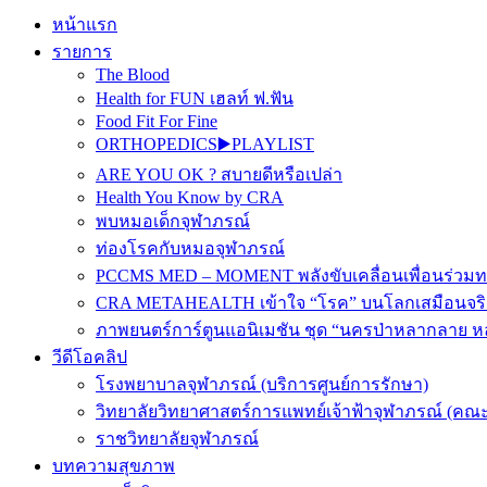
หน้าแรก
รายการ
The Blood
Health for FUN เฮลท์ ฟ.ฟัน
Food Fit For Fine
ORTHOPEDICS▶️PLAYLIST
ARE YOU OK ? สบายดีหรือเปล่า
Health You Know by CRA
พบหมอเด็กจุฬาภรณ์
ท่องโรคกับหมอจุฬาภรณ์
PCCMS MED – MOMENT พลังขับเคลื่อนเพื่อนร่วม
CRA METAHEALTH เข้าใจ “โรค” บนโลกเสมือนจริ
ภาพยนตร์การ์ตูนแอนิเมชัน ชุด “นครป่าหลากลาย หล
วีดีโอคลิป
โรงพยาบาลจุฬาภรณ์ (บริการศูนย์การรักษา)
วิทยาลัยวิทยาศาสตร์การแพทย์เจ้าฟ้าจุฬาภรณ์ (คณะ
ราชวิทยาลัยจุฬาภรณ์
บทความสุขภาพ