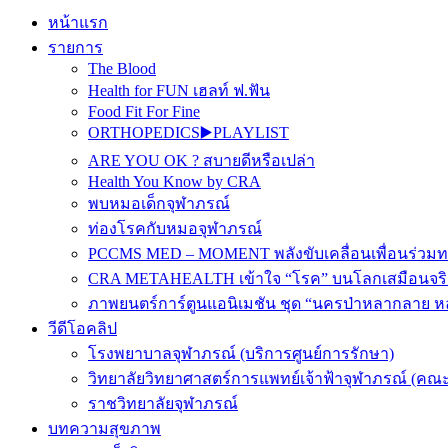
หน้าแรก
รายการ
The Blood
Health for FUN เฮลท์ ฟ.ฟัน
Food Fit For Fine
ORTHOPEDICS▶️PLAYLIST
ARE YOU OK ? สบายดีหรือเปล่า
Health You Know by CRA
พบหมอเด็กจุฬาภรณ์
ท่องโรคกับหมอจุฬาภรณ์
PCCMS MED – MOMENT พลังขับเคลื่อนเพื่อนร่วม
CRA METAHEALTH เข้าใจ “โรค” บนโลกเสมือนจริ
ภาพยนตร์การ์ตูนแอนิเมชัน ชุด “นครป่าหลากลาย หล
วีดีโอคลิป
โรงพยาบาลจุฬาภรณ์ (บริการศูนย์การรักษา)
วิทยาลัยวิทยาศาสตร์การแพทย์เจ้าฟ้าจุฬาภรณ์ (คณะ
ราชวิทยาลัยจุฬาภรณ์
บทความสุขภาพ