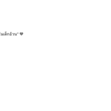
นเด็กอ้วน” 💙