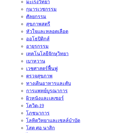
มะเร็งวิทยา
กุมารเวชกรรม
ศัลยกรรม
สุขภาพสตรี
หัวใจและหลอดเลือด
ออโธปิดิกส์
อายุรกรรม
เทคโนโลยีจักษุวิทยา
เบาหวาน
เวชศาสตร์ฟื้นฟู
ตรวจสุขภาพ
ทางเดินอาหารและตับ
การแพทย์บูรณาการ
ผิวหนังและเลเซอร์
โควิด-19
โภชนาการ
โลหิตวิทยาและเซลล์บำบัด
โสต ศอ นาสิก