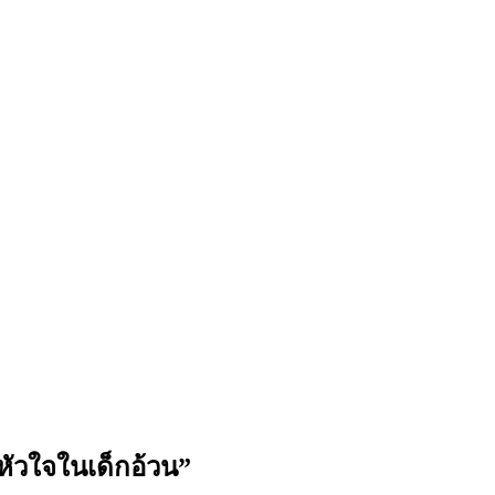
หัวใจในเด็กอ้วน”