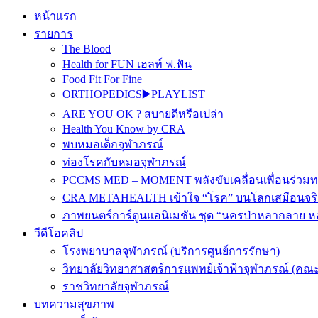
หน้าแรก
รายการ
The Blood
Health for FUN เฮลท์ ฟ.ฟัน
Food Fit For Fine
ORTHOPEDICS▶️PLAYLIST
ARE YOU OK ? สบายดีหรือเปล่า
Health You Know by CRA
พบหมอเด็กจุฬาภรณ์
ท่องโรคกับหมอจุฬาภรณ์
PCCMS MED – MOMENT พลังขับเคลื่อนเพื่อนร่วม
CRA METAHEALTH เข้าใจ “โรค” บนโลกเสมือนจริ
ภาพยนตร์การ์ตูนแอนิเมชัน ชุด “นครป่าหลากลาย หล
วีดีโอคลิป
โรงพยาบาลจุฬาภรณ์ (บริการศูนย์การรักษา)
วิทยาลัยวิทยาศาสตร์การแพทย์เจ้าฟ้าจุฬาภรณ์ (คณะ
ราชวิทยาลัยจุฬาภรณ์
บทความสุขภาพ