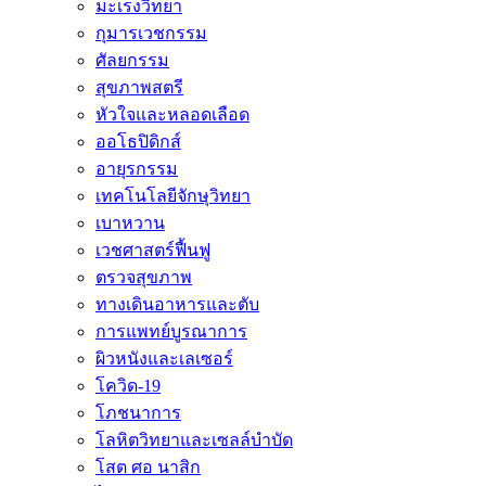
มะเร็งวิทยา
กุมารเวชกรรม
ศัลยกรรม
สุขภาพสตรี
หัวใจและหลอดเลือด
ออโธปิดิกส์
อายุรกรรม
เทคโนโลยีจักษุวิทยา
เบาหวาน
เวชศาสตร์ฟื้นฟู
ตรวจสุขภาพ
ทางเดินอาหารและตับ
การแพทย์บูรณาการ
ผิวหนังและเลเซอร์
โควิด-19
โภชนาการ
โลหิตวิทยาและเซลล์บำบัด
โสต ศอ นาสิก