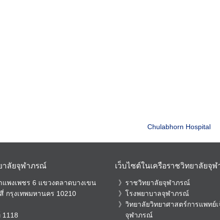
Search
for:
Chulabhorn Hospital
ยาลัยจุฬาภรณ์
เว็บไซต์ในเครือราชวิทยาลัยจุ
กำแพงเพชร 6 แขวงตลาดบางเขน
ราชวิทยาลัยจุฬาภรณ์
สี่ กรุงเทพมหานคร 10210
โรงพยาบาลจุฬาภรณ์
วิทยาลัยวิทยาศาสตร์การแพทย์เจ
์
1118
จุฬาภรณ์