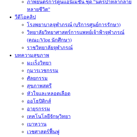
ภาพยนตร์การ์ตูนแอนิเมชัน ชุด “นครป่าหลากลาย
หลายชีวิต”
วีดีโอคลิป
โรงพยาบาลจุฬาภรณ์ (บริการศูนย์การรักษา)
วิทยาลัยวิทยาศาสตร์การแพทย์เจ้าฟ้าจุฬาภรณ์
(คณะ/Vlog นักศึกษา)
ราชวิทยาลัยจุฬาภรณ์
บทความสุขภาพ
มะเร็งวิทยา
กุมารเวชกรรม
ศัลยกรรม
สุขภาพสตรี
หัวใจและหลอดเลือด
ออโธปิดิกส์
อายุรกรรม
เทคโนโลยีจักษุวิทยา
เบาหวาน
เวชศาสตร์ฟื้นฟู