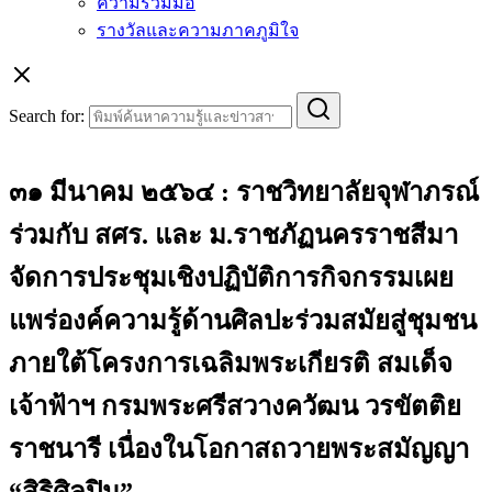
ความร่วมมือ
รางวัลและความภาคภูมิใจ
Search for:
๓๑ มีนาคม ๒๕๖๔ : ราชวิทยาลัยจุฬาภรณ์
ร่วมกับ สศร. และ ม.ราชภัฏนครราชสีมา
จัดการประชุมเชิงปฏิบัติการกิจกรรมเผย
แพร่องค์ความรู้ด้านศิลปะร่วมสมัยสู่ชุมชน
ภายใต้โครงการเฉลิมพระเกียรติ สมเด็จ
เจ้าฟ้าฯ กรมพระศรีสวางควัฒน วรขัตติย
ราชนารี เนื่องในโอกาสถวายพระสมัญญา
“สิริศิลปิน”