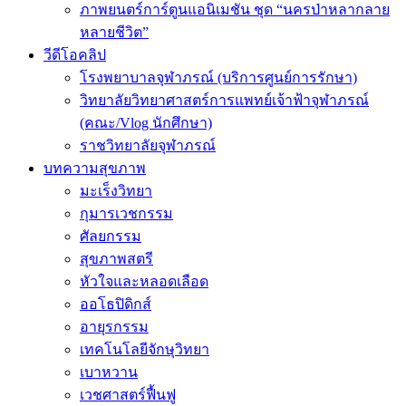
ภาพยนตร์การ์ตูนแอนิเมชัน ชุด “นครป่าหลากลาย
หลายชีวิต”
วีดีโอคลิป
โรงพยาบาลจุฬาภรณ์ (บริการศูนย์การรักษา)
วิทยาลัยวิทยาศาสตร์การแพทย์เจ้าฟ้าจุฬาภรณ์
(คณะ/Vlog นักศึกษา)
ราชวิทยาลัยจุฬาภรณ์
บทความสุขภาพ
มะเร็งวิทยา
กุมารเวชกรรม
ศัลยกรรม
สุขภาพสตรี
หัวใจและหลอดเลือด
ออโธปิดิกส์
อายุรกรรม
เทคโนโลยีจักษุวิทยา
เบาหวาน
เวชศาสตร์ฟื้นฟู