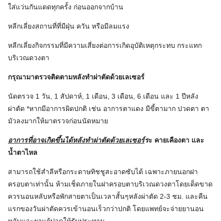
ใส่แว่นกันแดดทุกครั้ง ก่อนออกจากบ้าน
หลีกเลี่ยงสถานที่ที่มีฝุ่น ควัน หรือมีลมแรง
หลีกเลี่ยงกิจกรรมที่มีความเสี่ยงต่อการเกิดอุบัติเหตุกระทบ กระแทก
บริเวณดวงตา
กรุณามาตรวจติดตามหลังทำผ่าตัดด้วยเลเซอร์
นัดตรวจ 1 วัน, 1 สัปดาห์, 1 เดือน, 3 เดือน, 6 เดือน และ 1 ปีหลัง
ผ่าตัด *หากมีอาการผิดปกติ เช่น อาการตาแดง มีขี้ตามาก ปวดตา ตา
มัวลงมากให้มาตรวจก่อนนัดหมาย
อาการที่อาจเกิดขึ้นได้หลังทำผ่าตัดด้วยเลเซอร์
ร
ะ คายเคืองตา และ
น้ำตาไหล
สามารถใช้สำลีหรือกระดาษทิชชูสะอาดซับได้ เฉพาะภายนอกฝา
ครอบตาเท่านั้น ห้ามเช็ดภายในฝาครอบตาบริเวณดวงตาโดยเด็ดขาด
ควรนอนหลับหรือพักสายตาเป็นเวลาสั้นๆหลังผ่าตัด 2-3 ชม. และคืน
แรกของวันผ่าตัดควรเข้านอนเร็วกว่าปกติ โดยแพทย์จะจ่ายยานอน