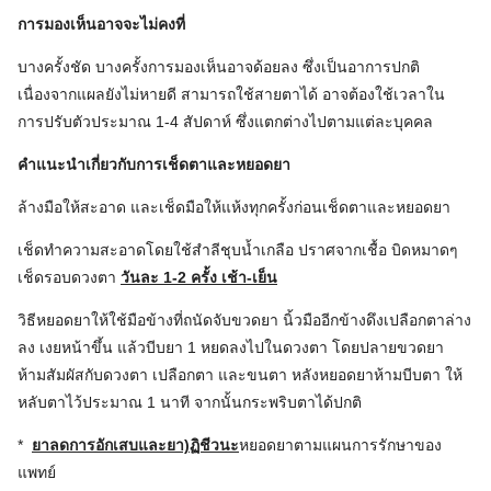
การมองเห็นอาจจะไม่คงที่
บางครั้งชัด บางครั้งการมองเห็นอาจด้อยลง ซึ่งเป็นอาการปกติ
เนื่องจากแผลยังไม่หายดี สามารถใช้สายตาได้ อาจต้องใช้เวลาใน
การปรับตัวประมาณ 1-4 สัปดาห์ ซึ่งแตกต่างไปตามแต่ละบุคคล
คำแนะนำเกี่ยวกับการเช็ดตาและหยอดยา
ล้างมือให้สะอาด และเช็ดมือให้แห้งทุกครั้งก่อนเช็ดตาและหยอดยา
เช็ดทำความสะอาดโดยใช้สำลีชุบน้ำเกลือ ปราศจากเชื้อ บิดหมาดๆ
เช็ดรอบดวงตา
วันละ 1-2 ครั้ง เช้า-เย็น
วิธีหยอดยาให้ใช้มือข้างที่ถนัดจับขวดยา นิ้วมืออีกข้างดึงเปลือกตาล่าง
ลง เงยหน้าขึ้น แล้วบีบยา 1 หยดลงไปในดวงตา โดยปลายขวดยา
ห้ามสัมผัสกับดวงตา เปลือกตา และขนตา หลังหยอดยาห้ามบีบตา ให้
หลับตาไว้ประมาณ 1 นาที จากนั้นกระพริบตาได้ปกติ
*
ยาลดการอักเสบและยา)ฏิชีวนะ
หยอดยาตามแผนการรักษาของ
แพทย์