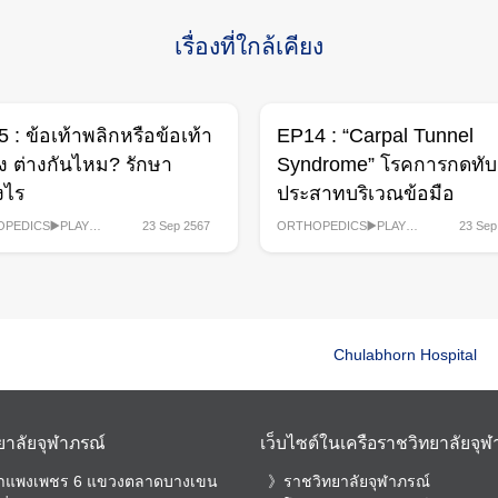
เรื่องที่ใกล้เคียง
 : ข้อเท้าพลิกหรือข้อเท้า
EP14 : “Carpal Tunnel
 ต่างกันไหม? รักษา
Syndrome” โรคการกดทับ
งไร
ประสาทบริเวณข้อมือ
PEDICS▶️PLAYLIST
,
23 Sep 2567
ORTHOPEDICS▶️PLAYLIST
,
23 Sep
ายการสุขภาพ
,
คลิปรายการสุขภาพ
,
ร
รายการ
Chulabhorn Hospital
ยาลัยจุฬาภรณ์
เว็บไซต์ในเครือราชวิทยาลัยจุ
กำแพงเพชร 6 แขวงตลาดบางเขน
ราชวิทยาลัยจุฬาภรณ์