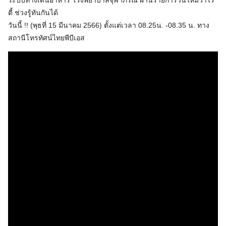
ระบบทางเดินอาหาร​ โรงพยาบาลจุฬาภรณ์​ ผ่านรายการวันใหม่วาไร
ตี้ ช่วงรู้ทันกันได้
วันนี้ !! (พุธที่ 15 มีนาคม 2566) ตั้งแต่เวลา 08.25น. -08.35 น. ทาง
สถานีโทรทัศน์ไทยพีบีเอส