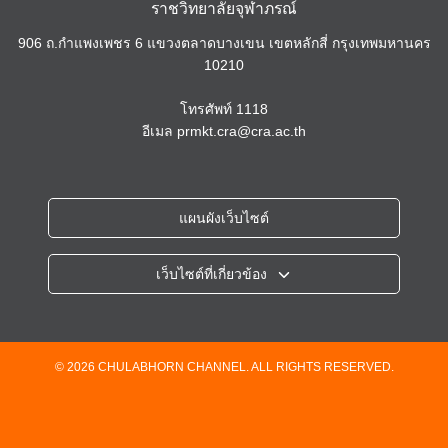
ราชวิทยาลัยจุฬาภรณ์
906 ถ.กำแพงเพชร 6 แขวงตลาดบางเขน เขตหลักสี่ กรุงเทพมหานคร
10210
โทรศัพท์
1118
อีเมล
prmkt.cra@cra.ac.th
แผนผังเว็บไซต์
เว็บไซต์ที่เกี่ยวข้อง
ราชวิทยาลัยจุฬาภรณ์
โรงพยาบาลจุฬาภรณ์
วิทยาลัยวิทยาศาสตร์การแพทย์เจ้าฟ้าจุฬาภรณ์
© 2026 CHULABHORN CHANNEL. ALL RIGHTS RESERVED.
วิทยาลัยแพทยศาสตร์ศรีสวางควัฒน