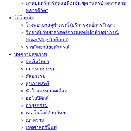
ภาพยนตร์การ์ตูนแอนิเมชัน ชุด “นครป่าหลากลาย
หลายชีวิต”
วีดีโอคลิป
โรงพยาบาลจุฬาภรณ์ (บริการศูนย์การรักษา)
วิทยาลัยวิทยาศาสตร์การแพทย์เจ้าฟ้าจุฬาภรณ์
(คณะ/Vlog นักศึกษา)
ราชวิทยาลัยจุฬาภรณ์
บทความสุขภาพ
มะเร็งวิทยา
กุมารเวชกรรม
ศัลยกรรม
สุขภาพสตรี
หัวใจและหลอดเลือด
ออโธปิดิกส์
อายุรกรรม
เทคโนโลยีจักษุวิทยา
เบาหวาน
เวชศาสตร์ฟื้นฟู