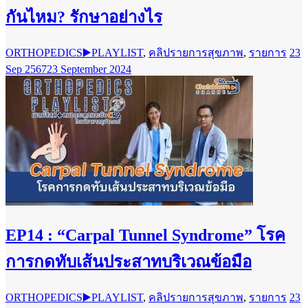
กันไหม? รักษาอย่างไร
ORTHOPEDICS▶️PLAYLIST
,
คลิปรายการสุขภาพ
,
รายการ
23
Sep 2567
23 September 2024
EP14 : “Carpal Tunnel Syndrome” โรค
การกดทับเส้นประสาทบริเวณข้อมือ
ORTHOPEDICS▶️PLAYLIST
,
คลิปรายการสุขภาพ
,
รายการ
23