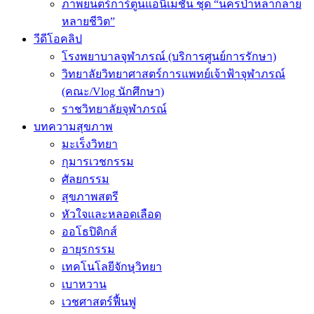
ภาพยนตร์การ์ตูนแอนิเมชัน ชุด “นครป่าหลากลาย
หลายชีวิต”
วีดีโอคลิป
โรงพยาบาลจุฬาภรณ์ (บริการศูนย์การรักษา)
วิทยาลัยวิทยาศาสตร์การแพทย์เจ้าฟ้าจุฬาภรณ์
(คณะ/Vlog นักศึกษา)
ราชวิทยาลัยจุฬาภรณ์
บทความสุขภาพ
มะเร็งวิทยา
กุมารเวชกรรม
ศัลยกรรม
สุขภาพสตรี
หัวใจและหลอดเลือด
ออโธปิดิกส์
อายุรกรรม
เทคโนโลยีจักษุวิทยา
เบาหวาน
เวชศาสตร์ฟื้นฟู