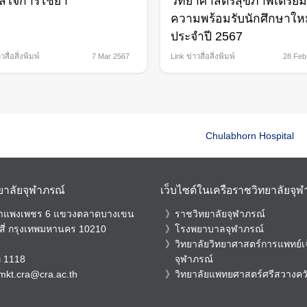
ส่ใจการใช้ยา”
วิทยาศาสตร์สุขภาพเตรียม
ความพร้อมรับนักศึกษาให
ประจำปี 2567
วสื่อสิ่งพิมพ์
7 Mar 2567
Link ข่าวสื่อสิ่งพิมพ์
28 Feb
Chulabhorn Hospital
ยาลัยจุฬาภรณ์
เว็บไซต์ในเครือราชวิทยาลัยจุ
กำแพงเพชร 6 แขวงตลาดบางเขน
ราชวิทยาลัยจุฬาภรณ์
สี่ กรุงเทพมหานคร 10210
โรงพยาบาลจุฬาภรณ์
วิทยาลัยวิทยาศาสตร์การแพทย์เจ
์
1118
จุฬาภรณ์
mkt.cra@cra.ac.th
วิทยาลัยแพทยศาสตร์ศรีสวางค