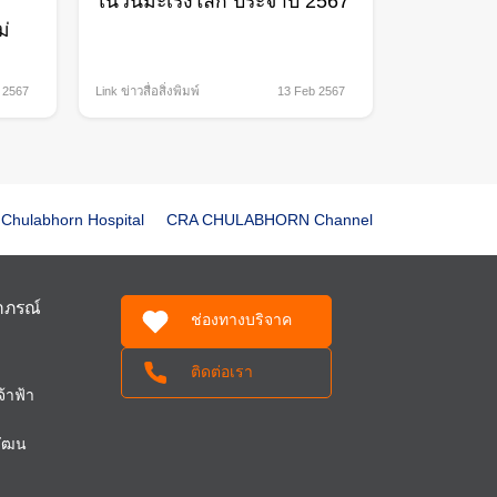
ในวันมะเร็งโลก ประจำปี 2567
ม่
 2567
Link ข่าวสื่อสิ่งพิมพ์
13 Feb 2567
Chulabhorn Hospital
CRA CHULABHORN Channel
ฬาภรณ์
ช่องทางบริจาค
ติดต่อเรา
้าฟ้า
วัฒน