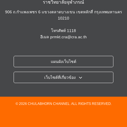
ราชวิทยาลัยจุฬาภรณ์
906 ถ.กำแพงเพชร 6 แขวงตลาดบางเขน เขตหลักสี่ กรุงเทพมหานคร
10210
โทรศัพท์
1118
อีเมล
prmkt.cra@cra.ac.th
แผนผังเว็บไซต์
เว็บไซต์ที่เกี่ยวข้อง
ราชวิทยาลัยจุฬาภรณ์
โรงพยาบาลจุฬาภรณ์
วิทยาลัยวิทยาศาสตร์การแพทย์เจ้าฟ้าจุฬาภรณ์
© 2026 CHULABHORN CHANNEL. ALL RIGHTS RESERVED.
วิทยาลัยแพทยศาสตร์ศรีสวางควัฒน