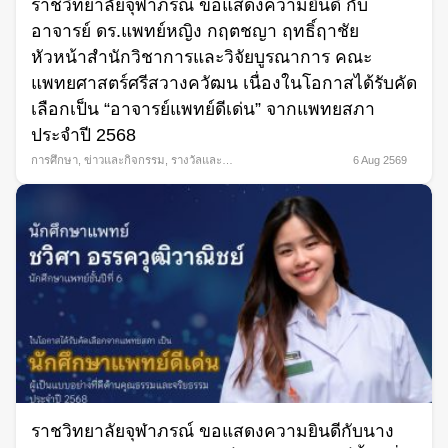
ราชวิทยาลัยจุฬาภรณ์ ขอแสดงความยินดี กับ
อาจารย์ ดร.แพทย์หญิง กฤตชญา ฤทธิ์ฤาชัย
หัวหน้าสำนักวิชาการและวิจัยบูรณาการ คณะ
แพทยศาสตร์ศรีสวางควัฒน เนื่องในโอกาสได้รับคัด
เลือกเป็น “อาจารย์แพทย์ดีเด่น” จากแพทยสภา
ประจำปี 2568
การศึกษา
,
ข่าวและกิจกรรม
,
รางวัลและ
6 Aug 2569
ความภาคภูมิใจ
ราชวิทยาลัยจุฬาภรณ์ ขอแสดงความยินดีกับนาง