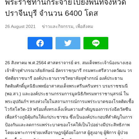
พระราชทานกระจายไปยังพื้นที่จังหวัด
ปราจีนบุรี จำนวน 6400 โดส
26 August 2021
ข่าวและกิจกรรม
,
เพื่อสังคม
26 สิงหาคม พ.ศ.2564 ศาสตราจารย์ ดร. สมเด็จพระเจ้าน้องนางเธอ
เจ้าฟ้าจุฬาภรณวลัยลักษณ์ อัครราชกุมารี กรมพระศรีสวางควัฒน วร
ขัตติยราชนารี องค์ประธานราชวิทยาลัยจุฬาภรณ์ องค์ประธาน
กิตติมศักดิ์มูลนิธิแพทย์อาสาสมเด็จพระศรีนครินทรา บรมราชชนนี
(พอ.สว.) และองค์ประธานกรรมการมูลนิธิภัทรมหาราชานุสรณ์ ใน
พระอุปถัมภ์ฯ ทรงห่วงใยในสถานการณ์การแพร่ระบาดของโรคติดเชื้อ
ไวรัสโควิด-19 พร้อมทั้งทรงเล็งเห็นความสำคัญของการเร่งฉีดวัคซีน
เพื่อสร้างภูมิคุ้มกันให้แก่ประชาชน ซึ่งเป็นองค์ประกอบที่สำคัญในการ
ป้องกันและลดการแพร่ระบาดของโรคให้เป็นไปอย่างมีประสิทธิภาพ
โดยเฉพาะการช่วยเหลือราษฎรผู้ด้อยโอกาส ผู้สูงอายุ ผู้พิการ ผู้ป่วย