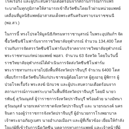
โรคเรื้อรัง และผู้ประสบความเดือดร้อนจากสถานการณ์การแพร่
ระบาดในทุกภูมิภาคให้สามารถเข้าถึงวัคซีนโดยเร็วผ่านหน่วยแพทย์
เคลื่อนที่มูลนิธิแพทย์อาสาสมเด็จพระศรีนครินทราบรมราชชนนี
(พอ.สว.)
ในการนี้ ทรงโปรดให้มูลนิธิภัทรมหาราชานุสรณ์ ในพระอุปถัมภ์ฯ จัด
ซื้อวัคซีนซิโนฟาร์มจากราชวิทยาลัยจุฬาภรณ์ จำนวน 134,400 โดส
ร่วมกับการจัดสรรวัคซีนซิโนฟาร์มบริจาคจากราชวิทยาลัยจุฬาภรณ์
พระราชทานแก่หน่วยแพทย์ พอสว. จำนวน 63 จังหวัด โดยในวันนี้
ราชวิทยาลัยจุฬาภรณ์ได้ดำเนินการจัดส่งวัคซีนซิโนฟาร์ม
พระราชทานกระจายไปยังพื้นที่จังหวัดปราจีนบุรี จำนวน 6400 โดส
เพื่อบริการฉีดวัคซีนให้แก่ประชาชนผู้ด้อยโอกาส ผู้สูงอายุ ผู้พิการ ผู้
ป่วยโรคเรื้อรัง พระสงฆ์ นักบวช และผู้ประสบความเดือดร้อนจาก
สถานการณ์การแพร่ระบาดในพื้นที่จังหวัดปราจีนบุรี โดยมี นายว
รพันธุ์ สุวัณณุสส์ ผู้ว่าราชการจังหวัดปราจีนบุรี พร้อมด้วย นางมัทนา
สุวัณณุสส์ นายกเหล่ากาชาดจังหวัดปราจีนบุรี และ นายรณรงค์ นคร
จินดา รองผู้ว่าราชการจังหวัดปราจีนบุรี ผู้อำนวยการโรงพยาบาล
เจ้าพระยาอภัยภูเบศร นายอำเภอเมืองฯ และผู้ที่เกี่ยวข้อง เยี่ยมให้กำลัง
ใจแก่ผู้ที่เข้ารับการฉีดวัคซีน บุคลากรทางการแพทย์ และเจ้าหน้าที่ผู้