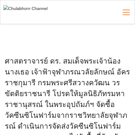
Skip
to
content
Search
for:
ศาสตราจารย์ ดร. สมเด็จพระเจ้าน้อง
นางเธอ เจ้าฟ้าจุฬาภรณวลัยลักษณ์ อัคร
ราชกุมารี กรมพระศรีสวางควัฒน วร
ขัตติยราชนารี โปรดให้มูลนิธิภัทรมหา
ราชานุสรณ์ ในพระอุปถัมภ์ฯ จัดซื้อ
วัคซีนซิโนฟาร์มจากราชวิทยาลัยจุฬาภ
รณ์ ดำเนินการจัดส่งวัคซีนซิโนฟาร์ม