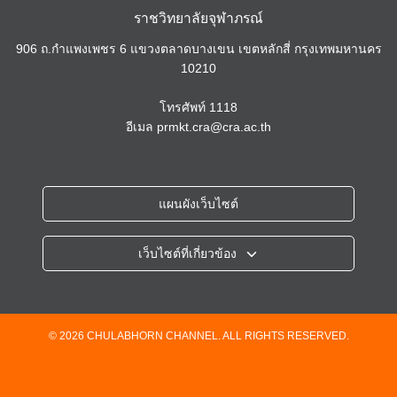
ราชวิทยาลัยจุฬาภรณ์
906 ถ.กำแพงเพชร 6 แขวงตลาดบางเขน เขตหลักสี่ กรุงเทพมหานคร
10210
โทรศัพท์
1118
อีเมล
prmkt.cra@cra.ac.th
แผนผังเว็บไซต์
เว็บไซต์ที่เกี่ยวข้อง
ราชวิทยาลัยจุฬาภรณ์
โรงพยาบาลจุฬาภรณ์
วิทยาลัยวิทยาศาสตร์การแพทย์เจ้าฟ้าจุฬาภรณ์
© 2026 CHULABHORN CHANNEL. ALL RIGHTS RESERVED.
วิทยาลัยแพทยศาสตร์ศรีสวางควัฒน