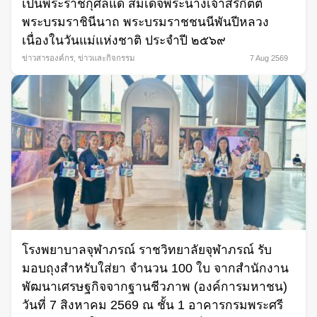
เป็นพระราชกุศลแด่ สมเด็จพระนางเจ้าสิริกิตติ์
พระบรมราชินีนาถ พระบรมราชชนนีพันปีหลวง
เนื่องในวันแม่แห่งชาติ ประจำปี ๒๕๖๙
ข่าวสารองค์กร
,
ข่าวและกิจกรรม
7 Aug 2569
โรงพยาบาลจุฬาภรณ์ ราชวิทยาลัยจุฬาภรณ์ รับ
มอบถุงสำหรับใส่ยา จำนวน 100 ใบ จากสำนักงาน
พัฒนาเศรษฐกิจจากฐานชีวภาพ (องค์การมหาชน)
วันที่ 7 สิงหาคม 2569 ณ ชั้น 1 อาคารกรมพระศรี