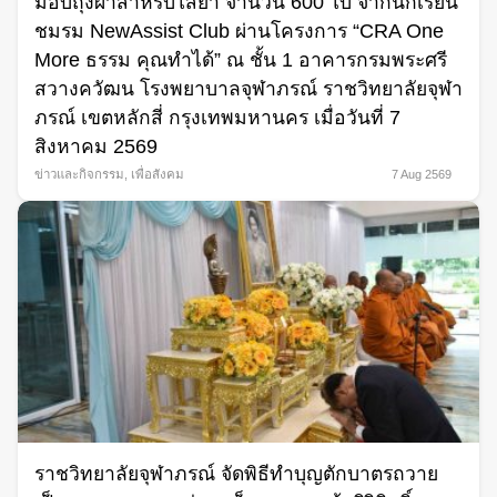
มอบถุงผ้าสำหรับใส่ยา จำนวน 600 ใบ จากนักเรียน
ชมรม NewAssist Club ผ่านโครงการ “CRA One
More ธรรม คุณทำได้” ณ ชั้น 1 อาคารกรมพระศรี
สวางควัฒน โรงพยาบาลจุฬาภรณ์ ราชวิทยาลัยจุฬา
ภรณ์ เขตหลักสี่ กรุงเทพมหานคร เมื่อวันที่ 7
สิงหาคม 2569
ข่าวและกิจกรรม
,
เพื่อสังคม
7 Aug 2569
ราชวิทยาลัยจุฬาภรณ์ จัดพิธีทำบุญตักบาตรถวาย