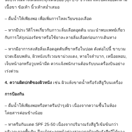
เนื้อขา ข้อเท้า นิ้วเท้าสม่ำเสมอ
– ดื่มน้ำให้เพียงพอ เพื่อเพิ่มการไหลเวียนของเลือด
Search
– หากมีประวัติโรคเกี่ยวกับภาวะลิ่มเลือดอุดต้น แนะนำพบแพทย์เกี่ยว
for:
กับการใส่ถุงน่องรัดขาหรือใช้ยาละลายลิ่มเลือดก่อนการเดินทาง
– หากมีอาการสงสัยลิ่มเลือดอุดตันที่ขาหรือในปอด ดังต่อไปนี้ ขาบวม
ปวดเฉียบพลัน, ผิวหนังบริเวณขาม่วงแดง, หายใจลำบาก, เหนื่อยหอบ,
เจ็บหน้าอกหรือวูบหน้ามืด ควรแจ้งพนักงานต้อนรับบนเครื่องบินอย่าง
เร่งด่วน
4. ความผิดปกติของผิวหนัง
เช่น ผิวแห้งขาดน้ำหรือรังสียูวีบนเครื่อง
การป้องกัน
– ดื่มน้ำให้เพียงพอหรือทาครีมบำรุงผิว เนื่องจากความชื้นในห้อง
โดยสารค่อนข้างน้อย
– ทาครีมกันแดด SPF 25-50 เนื่องจากปริมาณรังสียูวีเข้มข้นกว่า
บริเวณภาคพื้นดิน ถึงแม้กระจกหน้าต่างสามารถป้องกันรังสียูวีได้บาง