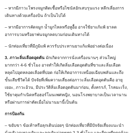
– หากมีภาวะโพรงจมูกติดเชื้อหรือไซนัสอักเสบรุนแรง หลีกเลี่ยงการ
เดินทางด้วยเครื่องบิน ถ้าเป็นไปได้
– หากมีอาการคัดจมูก น้ำมูกไหลหรือหูอื้อ อาจใช้ยาแก้แพ้ ยาลด
อาการบวมหรือยาพ่นจมูกลดบวมก่อนเดินทางได้
– นักท่องเที่ยวที่มีภูมิแพ้ ควรรับประทานยาแก้แพ้อย่างต่อเนื่อง
3. ภาวะลิ่มเลือดอุดตัน
มักเกิดจากการนั่งเครื่องนานๆ ส่วนใหญ่
มากกว่า 4-6 ชั่วโมง อาจทำให้เกิดลิ่มเลือดอุดตันที่ขาและลิ่มเลือด
หลุดไปอุดหลอดเลือดที่ปอด ก่อให้เกิดอาการเหนื่อยเฉียบพลันและถึง
ขั้นเสียชีวิตได้ ปัจจัยที่เพิ่มความเสี่ยงต่อภาวะลิ่มเลือดอุดตันคือ อายุ
เยอะ, ภาวะอ้วน, มีประวัติลิ่มเลือดอุดตันมาก่อน, ตั้งครรภ์, โรคมะเร็ง,
ใช้ยาคุมกำเนิดหรือฮอร์โมนเพศหญิง, นอนโรงพยาบาลเป็นเวลานาน
หรือผ่านการผ่าตัดเมื่อไม่นานมานี้เป็นต้น
การป้องกัน
– ขยับขา ข้อเท้าหรือลุกเดินบ่อยๆ นักท่องเที่ยวที่มีปัจจัยเสี่ยงแนะนำ
นั่งบริเวณทางเดินและลุกเดินบ่อยๆทุก 2-3 ชั่วโมง และยืดเหยียดกล้าม