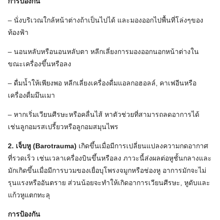
การป้องกัน
– นั่งบริเวณใกล้หน้าต่างถ้าเป็นไปได้ และมองออกไปพื้นที่โล่งๆของ
ท้องฟ้า
– นอนหลับหรือนอนหลับตา หลีกเลี่ยงการมองออกนอกหน้าต่างใน
ขณะเครื่องขึ้นหรือลง
– ดื่มน้ำให้เพียงพอ หลีกเลี่ยงเครื่องดื่มแอลกอฮอลล์, คาเฟอีนหรือ
เครื่องดื่มมึนเมา
– หากเริ่มเวียนศีรษะหรือคลื่นไส้ หาตัวช่วยที่สามารถลดอาการได้
เช่นลูกอมรสเปรี้ยวหรือลูกอมสมุนไพร
2. เจ็บหู (Barotrauma)
เกิดขึ้นเมื่อมีการเปลี่ยนแปลงความกดอากาศ
ที่รวดเร็ว เช่นเวลาเครื่องบินขึ้นหรือลง ภาวะนี้ส่งผลต่อหูชั้นกลางและ
มักเกิดขึ้นเมื่อมีการบวมของเยื่อบุโพรงจมูกหรือช่องหู อาการมักจะไม่
รุนแรงหรืออันตราย ส่วนน้อยจะทำให้เกิดอาการเวียนศีรษะ, หูดับและ
แก้วหูแตกทะลุ
การป้องกัน