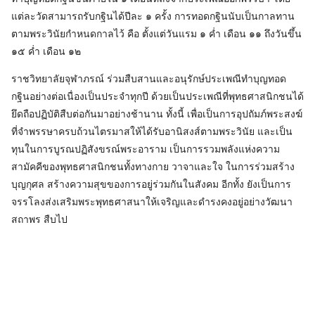
แต่ละวัดสามารถรับกฐินได้ปีละ ๑ ครั้ง การทอดกฐินนับเป็นกาลทาน
ตามพระวินัยกำหนดกาลไว้ คือ ตั้งแต่วันแรม ๑ ค่ำ เดือน ๑๑ ถึงวันขึ้น
๑๕ ค่ำ เดือน ๑๒
ราชวิทยาลัยจุฬาภรณ์ ร่วมสืบสานและอนุรักษ์ประเพณีทำบุญทอด
กฐินอย่างต่อเนื่องเป็นประจำทุกปี ด้วยเป็นประเพณีที่พุทธศาสนิกชนได้
ยึดถือปฏิบัติสืบต่อกันมาอย่างช้านาน ทั้งนี้ เพื่อเป็นการอุปถัมภ์พระสงฆ์
ที่จำพรรษาครบถ้วนไตรมาสให้ได้รับอานิสงส์ตามพระวินัย และเป็น
ทุนในการบูรณปฏิสังขรณ์พระอาราม เป็นการรวมพลังแห่งความ
สามัคคีของพุทธศาสนิกชนทั้งทางกาย วาจาและใจ ในการร่วมสร้าง
บุญกุศล สร้างความสุขของการอยู่ร่วมกันในสังคม อีกทั้ง ยังเป็นการ
จรรโลงส่งเสริมพระพุทธศาสนาให้เจริญและดำรงคงอยู่อย่างวัฒนา
สถาพร สืบไป