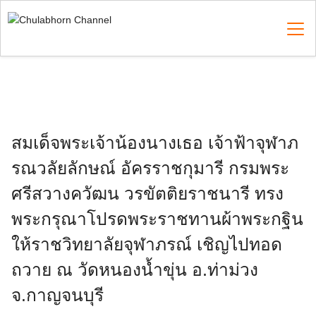
Skip
to
content
Search
for:
สมเด็จพระเจ้าน้องนางเธอ เจ้าฟ้าจุฬาภ
รณวลัยลักษณ์ อัครราชกุมารี กรมพระ
ศรีสวางควัฒน วรขัตติยราชนารี ทรง
พระกรุณาโปรดพระราชทานผ้าพระกฐิน
ให้ราชวิทยาลัยจุฬาภรณ์ เชิญไปทอด
ถวาย ณ วัดหนองน้ำขุ่น อ.ท่าม่วง
จ.กาญจนบุรี