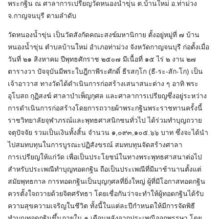
พระกฐิน ณ ศาลาการเปรียญวัดหนองน้ำขุ่น ต.บ้านใหม่ อ.ท่าม่วง
จ.กาญจนบุรี ตามลำดับ
วัดหนองน้ำขุ่น เป็นวัดสังกัดคณะสงฆ์มหานิกาย ตั้งอยู่หมู่ที่ ๗ บ้าน
หนองน้ำขุ่น ตำบลบ้านใหม่ อำเภอท่าม่วง จังหวัดกาญจนบุรี ก่อตั้งเมื่อ
วันที่ ๒๑ สิงหาคม ปีพุทธศักราช ๒๕๐๗ มีเนื้อที่ ๑๕ ไร่ ๒ งาน ๒๗
ตารางวา ปัจจุบันมีพระใบฎีกาพีระศักดิ์ ธีรสกฺโก (ธี-ระ-สัก-โก) เป็น
เจ้าอาวาส ทางวัดได้ดำเนินการก่อสร้างเสนาสนะต่าง ๆ อาทิ พระ
อุโบสถ กุฏิสงฆ์ ศาลาบำเพ็ญกุศล และศาลาการเปรียญซึ่งอยู่ระหว่าง
การดำเนินการก่อสร้างโดยการถวายผ้าพระกฐินพระราชทานครั้งนี้
ราชวิทยาลัยจุฬาภรณ์และพุทธศาสนิกชนทั่วไป ได้ร่วมทำบุญถวาย
จตุปัจจัย รวมเป็นเงินทั้งสิ้น จำนวน ๑,๐๙๓,๑๐๕.๖๖ บาท ซึ่งจะได้นำ
ไปสมทบทุนในการบูรณะปฏิสังขรณ์ สมทบทุนจัดสร้างศาลา
การเปรียญให้แก่วัด เพื่อเป็นประโยชน์ในทางพระพุทธศาสนาต่อไป
สำหรับประเพณีทำบุญทอดกฐิน ถือเป็นประเพณีที่มีมาช้านานตั้งแต่
สมัยพุทธกาล การทอดกฐินเป็นบุญกุศลที่ยิ่งใหญ่ ผู้ที่มีโอกาสทอดกฐิน
ควรตั้งใจถวายด้วยจิตศรัทธา โดยเชื่อกันว่าจะทำให้ผู้ทอดกฐินได้รับ
ความสุขความเจริญในชีวิต ทั้งนี้ในแต่ละปีกำหนดให้มีการจัดพิธี
ทำบุญทอดกฐินขึ้นภายใน ๑ เดือนหลังจากประเพณีออกพรรษา โดย