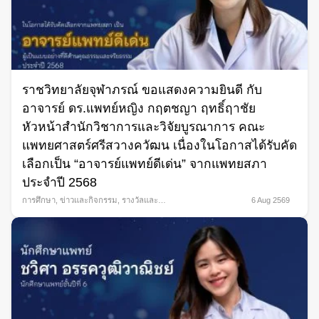
ราชวิทยาลัยจุฬาภรณ์ ขอแสดงความยินดี กับ
อาจารย์ ดร.แพทย์หญิง กฤตชญา ฤทธิ์ฤาชัย
หัวหน้าสำนักวิชาการและวิจัยบูรณาการ คณะ
แพทยศาสตร์ศรีสวางควัฒน เนื่องในโอกาสได้รับคัด
เลือกเป็น “อาจารย์แพทย์ดีเด่น” จากแพทยสภา
ประจำปี 2568
การศึกษา
,
ข่าวและกิจกรรม
,
รางวัลและ
6 Aug 2569
ความภาคภูมิใจ