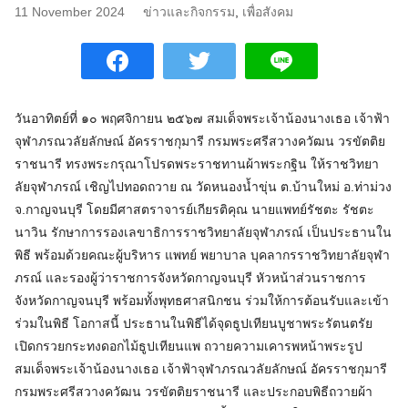
11 November 2024
ข่าวและกิจกรรม
,
เพื่อสังคม
วันอาทิตย์ที่ ๑๐ พฤศจิกายน ๒๕๖๗ สมเด็จพระเจ้าน้องนางเธอ เจ้าฟ้า
จุฬาภรณวลัยลักษณ์ อัครราชกุมารี กรมพระศรีสวางควัฒน วรขัตติย
ราชนารี ทรงพระกรุณาโปรดพระราชทานผ้าพระกฐิน ให้ราชวิทยา
ลัยจุฬาภรณ์ เชิญไปทอดถวาย ณ วัดหนองน้ำขุ่น ต.บ้านใหม่ อ.ท่าม่วง
จ.กาญจนบุรี โดยมีศาสตราจารย์เกียรติคุณ นายแพทย์รัชตะ รัชตะ
นาวิน รักษาการรองเลขาธิการราชวิทยาลัยจุฬาภรณ์ เป็นประธานใน
พิธี พร้อมด้วยคณะผู้บริหาร แพทย์ พยาบาล บุคลากรราชวิทยาลัยจุฬา
ภรณ์ และรองผู้ว่าราชการจังหวัดกาญจนบุรี หัวหน้าส่วนราชการ
จังหวัดกาญจนบุรี พร้อมทั้งพุทธศาสนิกชน ร่วมให้การต้อนรับและเข้า
ร่วมในพิธี โอกาสนี้ ประธานในพิธีได้จุดธูปเทียนบูชาพระรัตนตรัย
เปิดกรวยกระทงดอกไม้ธูปเทียนแพ ถวายความเคารพหน้าพระรูป
สมเด็จพระเจ้าน้องนางเธอ เจ้าฟ้าจุฬาภรณวลัยลักษณ์ อัครราชกุมารี
กรมพระศรีสวางควัฒน วรขัตติยราชนารี และประกอบพิธีถวายผ้า