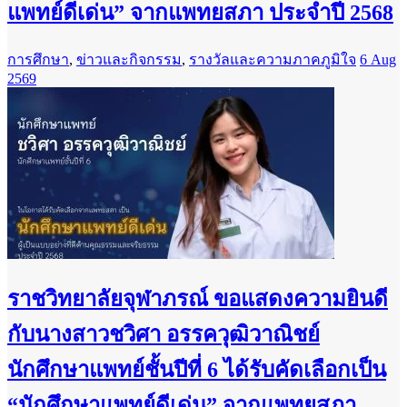
แพทย์ดีเด่น” จากแพทยสภา ประจำปี 2568
การศึกษา
,
ข่าวและกิจกรรม
,
รางวัลและความภาคภูมิใจ
6 Aug
2569
ราชวิทยาลัยจุฬาภรณ์ ขอแสดงความยินดี
กับนางสาวชวิศา อรรควุฒิวาณิชย์
นักศึกษาแพทย์ชั้นปีที่ 6 ได้รับคัดเลือกเป็น
“นักศึกษาแพทย์ดีเด่น” จากแพทยสภา