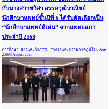
กับนางสาวชวิศา อรรควุฒิวาณิชย์
นักศึกษาแพทย์ชั้นปีที่ 6 ได้รับคัดเลือกเป็น
“นักศึกษาแพทย์ดีเด่น” จากแพทยสภา
ประจำปี 2568
การศึกษา
,
ข่าวและกิจกรรม
,
รางวัลและความภาคภูมิใจ
6 Aug
2569
6 August 2026