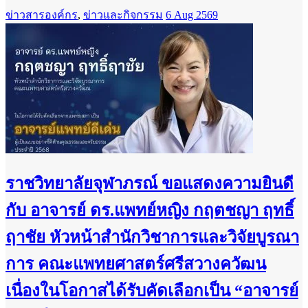
ข่าวสารองค์กร
,
ข่าวและกิจกรรม
6 Aug 2569
ราชวิทยาลัยจุฬาภรณ์ ขอแสดงความยินดี
กับ อาจารย์ ดร.แพทย์หญิง กฤตชญา ฤทธิ์
ฤาชัย หัวหน้าสำนักวิชาการและวิจัยบูรณา
การ คณะแพทยศาสตร์ศรีสวางควัฒน
เนื่องในโอกาสได้รับคัดเลือกเป็น “อาจารย์