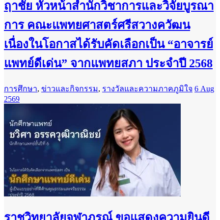
ฤาชัย หัวหน้าสำนักวิชาการและวิจัยบูรณา
การ คณะแพทยศาสตร์ศรีสวางควัฒน
เนื่องในโอกาสได้รับคัดเลือกเป็น “อาจารย์
แพทย์ดีเด่น” จากแพทยสภา ประจำปี 2568
การศึกษา
,
ข่าวและกิจกรรม
,
รางวัลและความภาคภูมิใจ
6 Aug
2569
ราชวิทยาลัยจุฬาภรณ์ ขอแสดงความยินดี