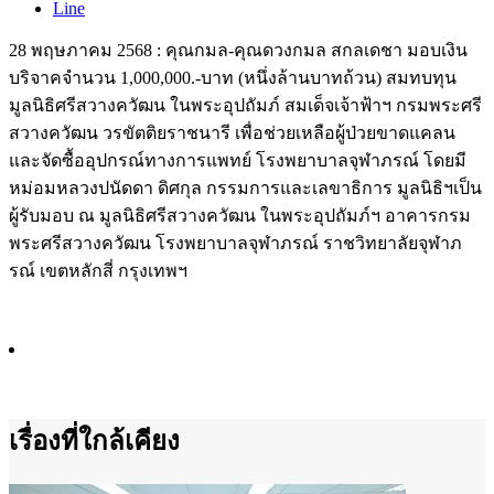
Line
28 พฤษภาคม 2568 : คุณกมล-คุณดวงกมล สกลเดชา มอบเงิน
บริจาคจำนวน 1,000,000.-บาท (หนึ่งล้านบาทถ้วน) สมทบทุน
มูลนิธิศรีสวางควัฒน ในพระอุปถัมภ์ สมเด็จเจ้าฟ้าฯ กรมพระศรี
สวางควัฒน วรขัตติยราชนารี เพื่อช่วยเหลือผู้ป่วยขาดแคลน
และจัดซื้ออุปกรณ์ทางการแพทย์ โรงพยาบาลจุฬาภรณ์ โดยมี
หม่อมหลวงปนัดดา ดิศกุล กรรมการและเลขาธิการ มูลนิธิฯเป็น
ผู้รับมอบ ณ มูลนิธิศรีสวางควัฒน ในพระอุปถัมภ์ฯ อาคารกรม
พระศรีสวางควัฒน โรงพยาบาลจุฬาภรณ์ ราชวิทยาลัยจุฬาภ
รณ์ เขตหลักสี่ กรุงเทพฯ
เรื่องที่ใกล้เคียง