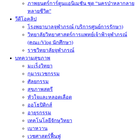
ภาพยนตร์การ์ตูนแอนิเมชัน ชุด “นครป่าหลากลาย
หลายชีวิต”
วีดีโอคลิป
โรงพยาบาลจุฬาภรณ์ (บริการศูนย์การรักษา)
วิทยาลัยวิทยาศาสตร์การแพทย์เจ้าฟ้าจุฬาภรณ์
(คณะ/Vlog นักศึกษา)
ราชวิทยาลัยจุฬาภรณ์
บทความสุขภาพ
มะเร็งวิทยา
กุมารเวชกรรม
ศัลยกรรม
สุขภาพสตรี
หัวใจและหลอดเลือด
ออโธปิดิกส์
อายุรกรรม
เทคโนโลยีจักษุวิทยา
เบาหวาน
เวชศาสตร์ฟื้นฟู