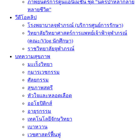
ภาพยนตร์การ์ตูนแอนิเมชัน ชุด “นครป่าหลากลาย
หลายชีวิต”
วีดีโอคลิป
โรงพยาบาลจุฬาภรณ์ (บริการศูนย์การรักษา)
วิทยาลัยวิทยาศาสตร์การแพทย์เจ้าฟ้าจุฬาภรณ์
(คณะ/Vlog นักศึกษา)
ราชวิทยาลัยจุฬาภรณ์
บทความสุขภาพ
มะเร็งวิทยา
กุมารเวชกรรม
ศัลยกรรม
สุขภาพสตรี
หัวใจและหลอดเลือด
ออโธปิดิกส์
อายุรกรรม
เทคโนโลยีจักษุวิทยา
เบาหวาน
เวชศาสตร์ฟื้นฟู