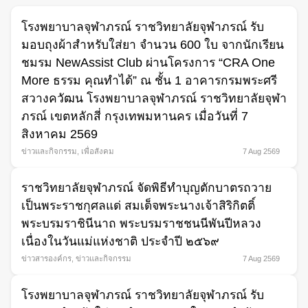
โรงพยาบาลจุฬาภรณ์ ราชวิทยาลัยจุฬาภรณ์ รับ
มอบถุงผ้าสำหรับใส่ยา จำนวน 600 ใบ จากนักเรียน
ชมรม NewAssist Club ผ่านโครงการ “CRA One
More ธรรม คุณทำได้” ณ ชั้น 1 อาคารกรมพระศรี
สวางควัฒน โรงพยาบาลจุฬาภรณ์ ราชวิทยาลัยจุฬา
ภรณ์ เขตหลักสี่ กรุงเทพมหานคร เมื่อวันที่ 7
สิงหาคม 2569
ข่าวและกิจกรรม
,
เพื่อสังคม
7 Aug 2569
Search
for:
ราชวิทยาลัยจุฬาภรณ์ จัดพิธีทำบุญตักบาตรถวาย
เป็นพระราชกุศลแด่ สมเด็จพระนางเจ้าสิริกิตติ์
พระบรมราชินีนาถ พระบรมราชชนนีพันปีหลวง
เนื่องในวันแม่แห่งชาติ ประจำปี ๒๕๖๙
ข่าวสารองค์กร
,
ข่าวและกิจกรรม
7 Aug 2569
โรงพยาบาลจุฬาภรณ์ ราชวิทยาลัยจุฬาภรณ์ รับ