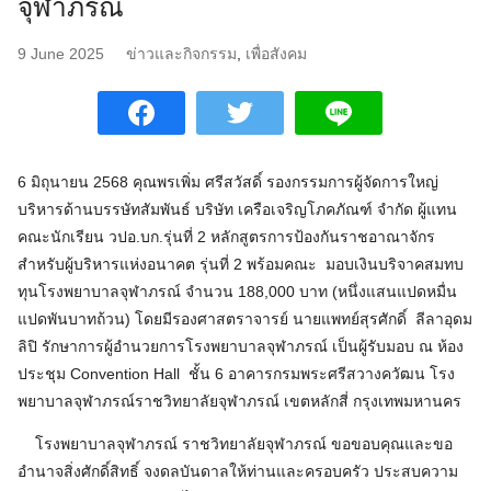
จุฬาภรณ์
9 June 2025
ข่าวและกิจกรรม
,
เพื่อสังคม
6 มิถุนายน 2568 คุณพรเพิ่ม ศรีสวัสดิ์ รองกรรมการผู้จัดการใหญ่
บริหารด้านบรรษัทสัมพันธ์ บริษัท เครือเจริญโภคภัณฑ์ จำกัด ผู้แทน
คณะนักเรียน วปอ.บก.รุ่นที่ 2 หลักสูตรการป้องกันราชอาณาจักร
สำหรับผู้บริหารแห่งอนาคต รุ่นที่ 2 พร้อมคณะ มอบเงินบริจาคสมทบ
ทุนโรงพยาบาลจุฬาภรณ์ จำนวน 188,000 บาท (หนึ่งแสนแปดหมื่น
แปดพันบาทถ้วน) โดยมีรองศาสตราจารย์ นายแพทย์สุรศักดิ์ ลีลาอุดม
ลิปิ รักษาการผู้อำนวยการโรงพยาบาลจุฬาภรณ์ เป็นผู้รับมอบ ณ ห้อง
ประชุม Convention Hall ชั้น 6 อาคารกรมพระศรีสวางควัฒน โรง
พยาบาลจุฬาภรณ์ราชวิทยาลัยจุฬาภรณ์ เขตหลักสี่ กรุงเทพมหานคร
โรงพยาบาลจุฬาภรณ์ ราชวิทยาลัยจุฬาภรณ์ ขอขอบคุณและขอ
อำนาจสิ่งศักดิ์สิทธิ์ จงดลบันดาลให้ท่านและครอบครัว ประสบความ