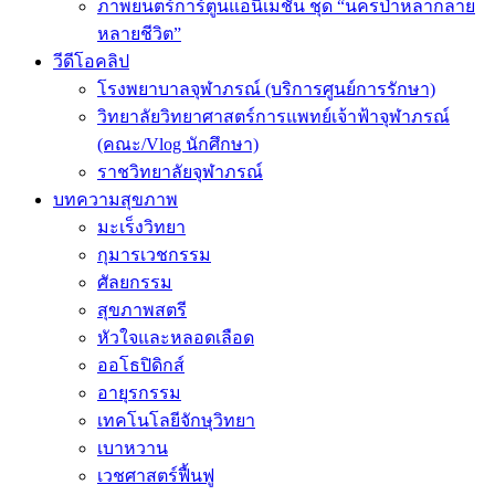
ภาพยนตร์การ์ตูนแอนิเมชัน ชุด “นครป่าหลากลาย
หลายชีวิต”
วีดีโอคลิป
โรงพยาบาลจุฬาภรณ์ (บริการศูนย์การรักษา)
วิทยาลัยวิทยาศาสตร์การแพทย์เจ้าฟ้าจุฬาภรณ์
(คณะ/Vlog นักศึกษา)
ราชวิทยาลัยจุฬาภรณ์
บทความสุขภาพ
มะเร็งวิทยา
กุมารเวชกรรม
ศัลยกรรม
สุขภาพสตรี
หัวใจและหลอดเลือด
ออโธปิดิกส์
อายุรกรรม
เทคโนโลยีจักษุวิทยา
เบาหวาน
เวชศาสตร์ฟื้นฟู