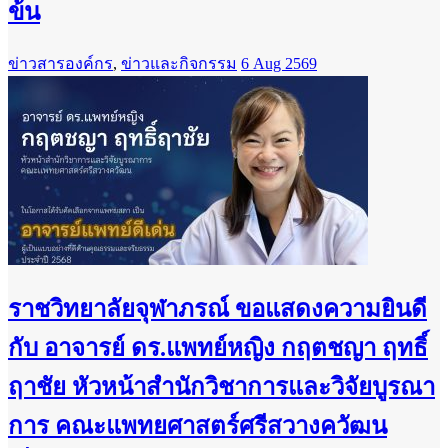
ข้น
ข่าวสารองค์กร
,
ข่าวและกิจกรรม
6 Aug 2569
ราชวิทยาลัยจุฬาภรณ์ ขอแสดงความยินดี
กับ อาจารย์ ดร.แพทย์หญิง กฤตชญา ฤทธิ์
ฤาชัย หัวหน้าสำนักวิชาการและวิจัยบูรณา
การ คณะแพทยศาสตร์ศรีสวางควัฒน