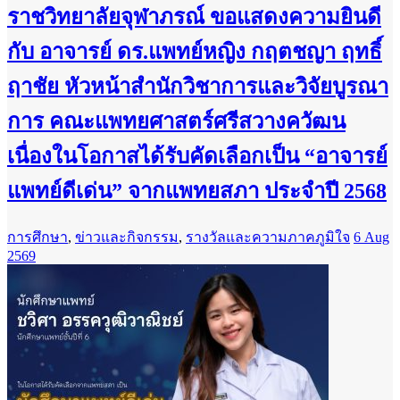
ราชวิทยาลัยจุฬาภรณ์ ขอแสดงความยินดี
กับ อาจารย์ ดร.แพทย์หญิง กฤตชญา ฤทธิ์
ฤาชัย หัวหน้าสำนักวิชาการและวิจัยบูรณา
การ คณะแพทยศาสตร์ศรีสวางควัฒน
เนื่องในโอกาสได้รับคัดเลือกเป็น “อาจารย์
แพทย์ดีเด่น” จากแพทยสภา ประจำปี 2568
การศึกษา
,
ข่าวและกิจกรรม
,
รางวัลและความภาคภูมิใจ
6 Aug
2569