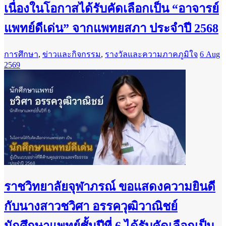
เนื่องในโอกาสได้รับคัดเลือกเป็น “อาจารย์
แพทย์ดีเด่น” จากแพทยสภา ประจำปี 2568
การศึกษา
,
ข่าวและกิจกรรม
,
รางวัลและความภาคภูมิใจ
6 Aug
2569
ราชวิทยาลัยจุฬาภรณ์ ขอแสดงความยินดี
กับนางสาวชวิศา อรรควุฒิวาณิชย์