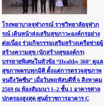
โรงพยาบาลจุฬาภรณ์ ราชวิทยาลัยจุฬาภ
รณ์ เดินหน้าส่งเสริมสุขภาวะองค์กรอย่าง
ต่อเนื่อง ร่วมกิจกรรมเสริมสร้างเครือข่ายผู้
สร้างความสุข (นักสร้างสุของค์กร)
บรรยายพิเศษในหัวข้อ “Healthy 360° ดูแล
สุขภาพครบทุกมิติ ตั้งแต่การตรวจสุขภาพ
จนถึงวัคซีน” เมื่อวันพฤหัสบดีที่ 6 สิงหาคม
2569 ณ ห้องสัมมนา 1–2 ชั้น 1 อาคารศาล
ปกครองสูงสุด ศูนย์ราชการอาคาร C