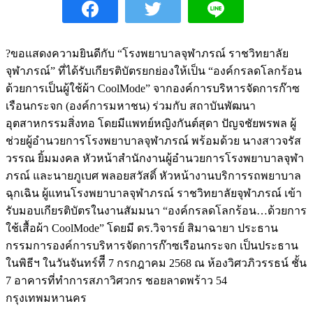
?ขอแสดงความยินดีกับ “โรงพยาบาลจุฬาภรณ์ ราชวิทยาลัย
จุฬาภรณ์” ที่ได้รับเกียรติบัตรยกย่องให้เป็น “องค์กรลดโลกร้อน
ด้วยการเป็นผู้ใช้ผ้า CoolMode” จากองค์การบริหารจัดการก๊าซ
เรือนกระจก (องค์การมหาชน) ร่วมกับ สถาบันพัฒนา
อุตสาหกรรมสิ่งทอ โดยมีแพทย์หญิงกันต์สุดา ปัญจชัยพรพล ผู้
ช่วยผู้อำนวยการโรงพยาบาลจุฬาภรณ์ พร้อมด้วย นางสาวจรัส
วรรณ ยิ้มมงคล หัวหน้าสํานักงานผู้อํานวยการโรงพยาบาลจุฬา
ภรณ์ และนายภูเบศ พลอยสวัสดิ์ หัวหน้างานบริการรถพยาบาล
ฉุกเฉิน ผู้แทนโรงพยาบาลจุฬาภรณ์ ราชวิทยาลัยจุฬาภรณ์ เข้า
รับมอบเกียรติบัตรในงานสัมมนา “องค์กรลดโลกร้อน…ด้วยการ
ใช้เสื้อผ้า CoolMode” โดยมี ดร.วิจารย์ สิมาฉายา ประธาน
กรรมการองค์การบริหารจัดการก๊าซเรือนกระจก เป็นประธาน
ในพิธีฯ ในวันจันทร์ทีี 7 กรกฎาคม 2568 ณ ห้องวิศวภิวรรธน์ ชั้น
7 อาคารที่ทำการสภาวิศวกร ชอยลาดพร้าว 54
กรุงเทพมหานคร