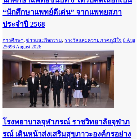
นักศึกษาแพทย์ชั้นปีที่ 6 ได้รับคัดเลือกเป็น
“นักศึกษาแพทย์ดีเด่น” จากแพทยสภา
ประจำปี 2568
การศึกษา
,
ข่าวและกิจกรรม
,
รางวัลและความภาคภูมิใจ
6 Aug
2569
6 August 2026
โรงพยาบาลจุฬาภรณ์ ราชวิทยาลัยจุฬาภ
รณ์ เดินหน้าส่งเสริมสุขภาวะองค์กรอย่าง