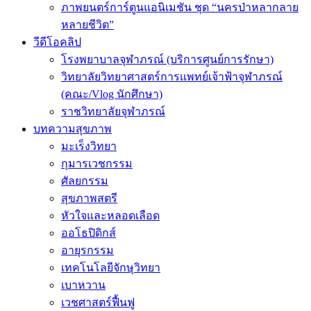
ภาพยนตร์การ์ตูนแอนิเมชัน ชุด “นครป่าหลากลาย
หลายชีวิต”
วีดีโอคลิป
โรงพยาบาลจุฬาภรณ์ (บริการศูนย์การรักษา)
วิทยาลัยวิทยาศาสตร์การแพทย์เจ้าฟ้าจุฬาภรณ์
(คณะ/Vlog นักศึกษา)
ราชวิทยาลัยจุฬาภรณ์
บทความสุขภาพ
มะเร็งวิทยา
กุมารเวชกรรม
ศัลยกรรม
สุขภาพสตรี
หัวใจและหลอดเลือด
ออโธปิดิกส์
อายุรกรรม
เทคโนโลยีจักษุวิทยา
เบาหวาน
เวชศาสตร์ฟื้นฟู