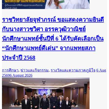
ราชวิทยาลัยจุฬาภรณ์ ขอแสดงความยินดี
กับนางสาวชวิศา อรรควุฒิวาณิชย์
นักศึกษาแพทย์ชั้นปีที่ 6 ได้รับคัดเลือกเป็น
“นักศึกษาแพทย์ดีเด่น” จากแพทยสภา
ประจำปี 2568
การศึกษา
,
ข่าวและกิจกรรม
,
รางวัลและความภาคภูมิใจ
6 Aug
2569
6 August 2026