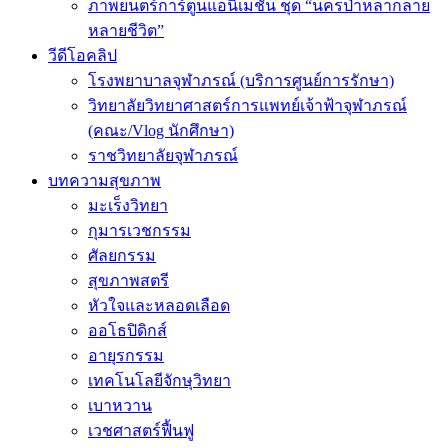
ภาพยนตร์การ์ตูนแอนิเมชัน ชุด “นครป่าหลากลาย
หลายชีวิต”
วีดีโอคลิป
โรงพยาบาลจุฬาภรณ์ (บริการศูนย์การรักษา)
วิทยาลัยวิทยาศาสตร์การแพทย์เจ้าฟ้าจุฬาภรณ์
(คณะ/Vlog นักศึกษา)
ราชวิทยาลัยจุฬาภรณ์
บทความสุขภาพ
มะเร็งวิทยา
กุมารเวชกรรม
ศัลยกรรม
สุขภาพสตรี
หัวใจและหลอดเลือด
ออโธปิดิกส์
อายุรกรรม
เทคโนโลยีจักษุวิทยา
เบาหวาน
เวชศาสตร์ฟื้นฟู