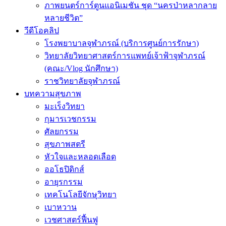
ภาพยนตร์การ์ตูนแอนิเมชัน ชุด “นครป่าหลากลาย
หลายชีวิต”
วีดีโอคลิป
โรงพยาบาลจุฬาภรณ์ (บริการศูนย์การรักษา)
วิทยาลัยวิทยาศาสตร์การแพทย์เจ้าฟ้าจุฬาภรณ์
(คณะ/Vlog นักศึกษา)
ราชวิทยาลัยจุฬาภรณ์
บทความสุขภาพ
มะเร็งวิทยา
กุมารเวชกรรม
ศัลยกรรม
สุขภาพสตรี
หัวใจและหลอดเลือด
ออโธปิดิกส์
อายุรกรรม
เทคโนโลยีจักษุวิทยา
เบาหวาน
เวชศาสตร์ฟื้นฟู