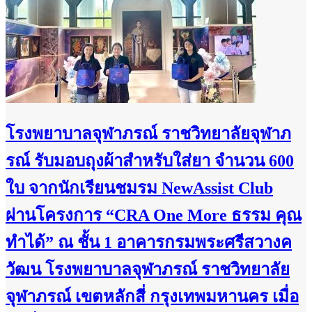
โรงพยาบาลจุฬาภรณ์ ราชวิทยาลัยจุฬาภ
รณ์ รับมอบถุงผ้าสำหรับใส่ยา จำนวน 600
ใบ จากนักเรียนชมรม NewAssist Club
ผ่านโครงการ “CRA One More ธรรม คุณ
ทำได้” ณ ชั้น 1 อาคารกรมพระศรีสวางค
วัฒน โรงพยาบาลจุฬาภรณ์ ราชวิทยาลัย
จุฬาภรณ์ เขตหลักสี่ กรุงเทพมหานคร เมื่อ