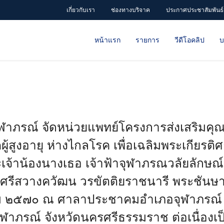
เกี่ยวกับเรา
ช่องทางบริจาค
ประกาศประชาสัมพันธ์
หน้าแรก
รายการ
วีดีโอคลิป
บ
ุฬาภรณ์ จัดหน่วยแพทย์โครงการส่งเสริมคุณ
้สูงอายุ ห่างไกลโรค เพื่อเฉลิมพระเกียรต
เจ้าน้องนางเธอ เจ้าฟ้าจุฬาภรณวลัยลักษณ
ะศรีสวางควัฒน วรขัตติยราชนารี พระชันษา
คม ๒๕๗๐ ณ ศาลาประชาคมอำเภอจุฬาภรณ
าภรณ์ จังหวัดนครศรีธรรมราช ต่อเนื่องเป็น