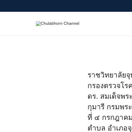
Skip
to
content
Search
for:
ราชวิทยาลัยจ
กรองตรวจโรคผู
ดร. สมเด็จพระ
กุมารี กรมพร
ที่ ๔ กรกฎา
ตำบล อำเภอจุฬ