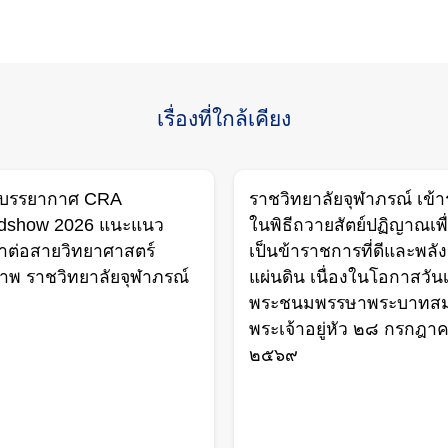
Search
for:
เรื่องที่ใกล้เคียง
บรรยากาศ CRA
ราชวิทยาลัยจุฬาภรณ์ เข้า
dshow 2026 แนะแนว
ในพิธีถวายสัตย์ปฏิญาณเพื
าต่อสายวิทยาศาสตร์
เป็นข้าราชการที่ดีและพลั
าพ ราชวิทยาลัยจุฬาภรณ์
แผ่นดิน เนื่องในโอกาสวัน
พระชนมพรรษาพระบาทสม
พระเจ้าอยู่หัว ๒๘ กรกฎา
๒๕๖๙