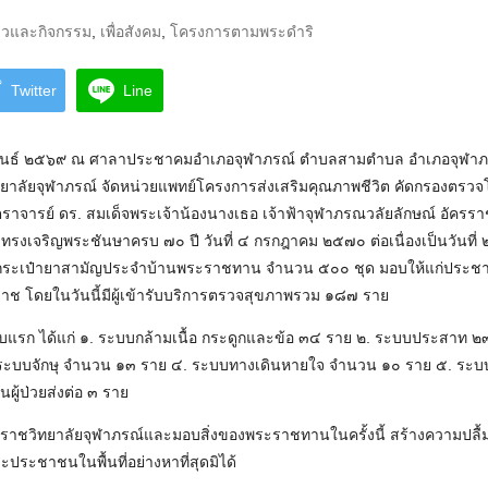
าวและกิจกรรม
,
เพื่อสังคม
,
โครงการตามพระดำริ
Twitter
Line
ภาพันธ์ ๒๕๖๙ ณ ศาลาประชาคมอำเภอจุฬาภรณ์ ตำบลสามตำบล อำเภอจุฬาภร
ลัยจุฬาภรณ์ จัดหน่วยแพทย์โครงการส่งเสริมคุณภาพชีวิต คัดกรองตรวจโร
สตราจารย์ ดร. สมเด็จพระเจ้าน้องนางเธอ เจ้าฟ้าจุฬาภรณวลัยลักษณ์ อัครร
ทรงเจริญพระชันษาครบ ๗๐ ปี วันที่ ๔ กรกฎาคม ๒๕๗๐ ต่อเนื่องเป็นวันที
กระเป๋ายาสามัญประจำบ้านพระราชทาน จำนวน ๕๐๐ ชุด มอบให้แก่ประชาช
าช โดยในวันนี้มีผู้เข้ารับบริการตรวจสุขภาพรวม ๑๘๗ ราย
ดับแรก ได้แก่ ๑. ระบบกล้ามเนื้อ กระดูกและข้อ ๓๔ ราย ๒. ระบบประสาท 
 ระบบจักษุ จำนวน ๑๓ ราย ๔. ระบบทางเดินหายใจ จำนวน ๑๐ ราย ๕. ระบ
ู้ป่วยส่งต่อ ๓ ราย
าชวิทยาลัยจุฬาภรณ์และมอบสิ่งของพระราชทานในครั้งนี้ สร้างความปลื้
ะประชาชนในพื้นที่อย่างหาที่สุดมิได้