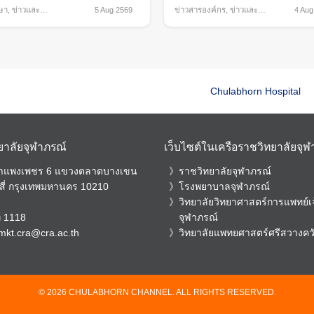
ษา
,
ข่าวและ
5 Aug 2569
ข่าวสารองค์กร
,
ข่าวและ
4 Aug
ม
กิจกรรม
Chulabhorn Hospital
ยาลัยจุฬาภรณ์
เว็บไซต์ในเครือราชวิทยาลัยจุ
กำแพงเพชร 6 แขวงตลาดบางเขน
ราชวิทยาลัยจุฬาภรณ์
สี่ กรุงเทพมหานคร 10210
โรงพยาบาลจุฬาภรณ์
วิทยาลัยวิทยาศาสตร์การแพทย์เจ
์
1118
จุฬาภรณ์
mkt.cra@cra.ac.th
วิทยาลัยแพทยศาสตร์ศรีสวางค
© 2026 CHULABHORN CHANNEL. ALL RIGHTS RESERVED.