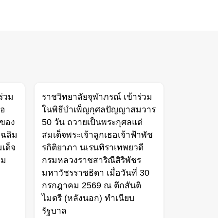
ร่วม
ราชวิทยาลัยจุฬาภรณ์ เข้าร่วม
่อ
ในพิธีบำเพ็ญกุศลปัญญาสมวาร
งของ
50 วัน ถวายเป็นพระกุศลแด่
เฉลิม
สมเด็จพระเจ้าลูกเธอเจ้าฟ้าพัช
เด็จ
รกิติยาภา นเรนทิราเทพยวดี
คม
กรมหลวงราชสาริณีสิริพัชร
มหาวัชรราชธิดา เมื่อวันที่ 30
กรกฎาคม 2569 ณ ตึกสันติ
ไมตรี (หลังนอก) ทำเนียบ
รัฐบาล