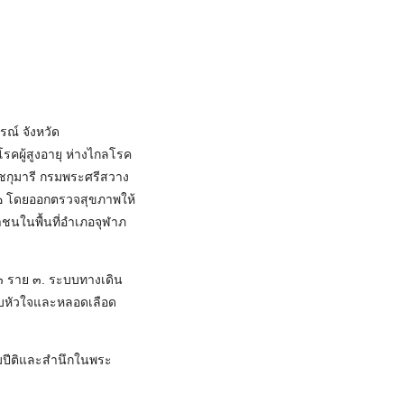
ณ์ จังหวัด
คผู้สูงอายุ ห่างไกลโรค
าชกุมารี กรมพระศรีสวาง
่ ๒ โดยออกตรวจสุขภาพให้
นในพื้นที่อำเภอจุฬาภ
๒๓ ราย ๓. ระบบทางเดิน
บหัวใจและหลอดเลือด
มปีติและสำนึกในพระ