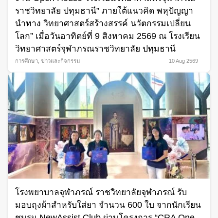
ราชวิทยาลัย ปทุมธานี” ภายใต้แนวคิด พหุปัญญา
นำทาง วิทยาศาสตร์สร้างสรรค์ นวัตกรรมเปลี่ยน
โลก” เมื่อวันอาทิตย์ที่ 9 สิงหาคม 2569 ณ โรงเรียน
วิทยาศาสตร์จุฬาภรณราชวิทยาลัย ปทุมธานี
การศึกษา
,
ข่าวและกิจกรรม
10 Aug 2569
โรงพยาบาลจุฬาภรณ์ ราชวิทยาลัยจุฬาภรณ์ รับ
มอบถุงผ้าสำหรับใส่ยา จำนวน 600 ใบ จากนักเรียน
ชมรม NewAssist Club ผ่านโครงการ “CRA One