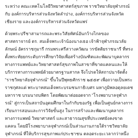
ระหว่าง คณะเทคโนโลยีวิทยาศาสตร์สุขภาพ ราชวิทยาลัยจุฬาภรณ์
กับ องค์การบริหารส่วนจังหวัดลำปาง, องค์การบริหารส่วนจังหวัด
เชียงราย และองค์การบริหารส่วนจังหวัดแพร่
ด้วยพระปรีชาสามารถและพระวิสัยทัศน์อันกว้างไกลของ
ศาสตราจารย์ ดร. สมเด็จพระเจ้าน้องนางเธอ เจ้าฟ้าจุฬาภรณวลัย
ลักษณ์ อัครราชกุมารี กรมพระศรีสวางควัฒน วรขัตติยราชนารี ที่ทรง
ตั้งพระทัยยกระดับการศึกษาวิจัยเพื่อสร้างบัณฑิตและพัฒนาบุคลากร
ทางการแพทย์และวิทยาศาสตร์สุขภาพในสาขาที่ขาดแคลนและให้
บริการทางการแพทย์ด้วยมาตรฐานสากล จึงโปรดให้สถาปนาจัดตั้ง
“ราชวิทยาลัยจุฬาภรณ์” ขึ้นในปีพุทธศักราช ๒๕๕๙ เพื่อถวายเป็นพระ
ราชกุศลแด่ พระบาทสมเด็จพระบรมชนกาธิเบศร มหาภูมิพลอดุลยเดช
มหาราช บรมนาถบพิตร โดยพัฒนาต่อยอดจาก “โรงพยาบาลจุฬาภ
รณ์” สู่การเป็นสถาบันอุดมศึกษาในกำกับของรัฐ เพื่อเป็นศูนย์กลางการ
เรียนการสอนและการวิจัยขั้นสูง ในการสร้างและพัฒนาบุคลากร
ทางการแพทย์ วิทยาศาสตร์ และสาธารณสุขที่ประเทศยังคงขาด
แคลน โดยมีโรงพยาบาลจุฬาภรณ์เป็นส่วนงานภายใต้ราชวิทยาลัย
จุฬาภรณ์ ที่ให้บริการสุขภาพแก่ประชาชน ตลอดระยะเวลากว่าหนึ่ง