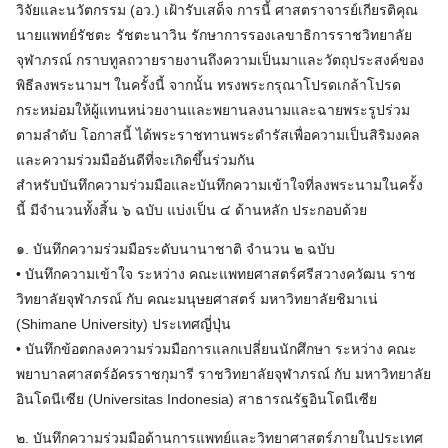
วิจัยและนวัตกรรม (อว.) เฝ้ารับเสด็จ การนี้ ศาสตราจารย์เกียรติคุณ
นายแพทย์รัชตะ รัชตะนาวิน รักษาการรองเลขาธิการราชวิทยาลัย
จุฬาภรณ์ กราบทูลถวายรายงานถึงความเป็นมาและวัตถุประสงค์ของ
พิธีลงพระนามฯ ในครั้งนี้ จากนั้น ทรงพระกรุณาโปรดเกล้าโปรด
กระหม่อมให้ผู้แทนหน่วยงานและพยานลงนามและฉายพระรูปร่วม
ตามลำดับ โอกาสนี้ ได้พระราชทานพระดำรัสเพื่อความเป็นสิริมงคล
และความร่วมมืออันดีที่จะเกิดขึ้นร่วมกัน
สำหรับบันทึกความร่วมมือและบันทึกความเข้าใจที่ลงพระนามในครั้ง
นี้ มีจำนวนทั้งสิ้น ๖ ฉบับ แบ่งเป็น ๔ ด้านหลัก ประกอบด้วย
๑. บันทึกความร่วมมือระดับนานาชาติ จำนวน ๒ ฉบับ
• บันทึกความเข้าใจ ระหว่าง คณะแพทยศาสตร์ศรีสวางควัฒน ราช
วิทยาลัยจุฬาภรณ์ กับ คณะมนุษยศาสตร์ มหาวิทยาลัยชิมาเน่
(Shimane University) ประเทศญี่ปุ่น
• บันทึกข้อตกลงความร่วมมือการแลกเปลี่ยนนักศึกษา ระหว่าง คณะ
พยาบาลศาสตร์อัครราชกุมารี ราชวิทยาลัยจุฬาภรณ์ กับ มหาวิทยาลัย
อินโดนีเซีย (Universitas Indonesia) สาธารณรัฐอินโดนีเซีย
๒. บันทึกความร่วมมือด้านการแพทย์และวิทยาศาสตร์ภายในประเทศ