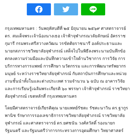
กรุงเทพมหานคร : วันพฤหัสบดีที่ ๒๕ มิถุนายน ๒๕๖๙ ศาสตราจารย์
ดร. สมเด็จพระเจ้าน้องนางเธอ เจ้าฟ้าจุฬาภรณวลัยลักษณ์ อัครราช
กุมารี กรมพระศรีสวางควัฒน วรขัตติยราชนารี องค์ประธานและ
นายกสภาราชวิทยาลัยจุฬาภรณ์ เสด็จไปในพิธีลงพระนามบันทึกข้อ
ตกลงความร่วมมือและบันทึกความเข้าใจด้านวิชาการ การวิจัย การ
บริการทางการแพทย์ การศึกษา นวัตกรรม และการพัฒนาทรัพยากร
มนุษย์ ระหว่างราชวิทยาลัยจุฬาภรณ์ กับสถาบันการศึกษาและหน่วย
งานชั้นนำทั้งในและต่างประเทศ รวมจำนวน ๖ ฉบับ ณ อาคารวิจัย
และการเรียนรู้เฉลิมพระเกียรติ ๖๐ พรรษา เจ้าฟ้าจุฬาภรณ์ ราชวิทยา
ลัยจุฬาภรณ์ เขตหลักสี่ กรุงเทพมหานคร
โดยมีศาสตราจารย์เกียรติคุณ นายแพทย์รัชตะ รัชตะนาวิน ดร.ฐากูร
พานิช รักษาการรองเลขาธิการราชวิทยาลัยจุฬาภรณ์ ราชวิทยาลัย
จุฬาภรณ์ และศาสตราจารย์ ดร.ยศชนัน วงศ์สวัสดิ์ รองนายก
รัฐมนตรี และรัฐมนตรีว่าการกระทรวงการอุดมศึกษา วิทยาศาสตร์