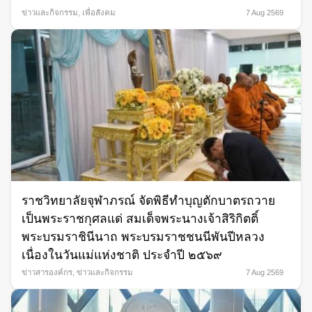
ข่าวและกิจกรรม
,
เพื่อสังคม
7 Aug 2569
ราชวิทยาลัยจุฬาภรณ์ จัดพิธีทำบุญตักบาตรถวาย
เป็นพระราชกุศลแด่ สมเด็จพระนางเจ้าสิริกิตติ์
พระบรมราชินีนาถ พระบรมราชชนนีพันปีหลวง
เนื่องในวันแม่แห่งชาติ ประจำปี ๒๕๖๙
ข่าวสารองค์กร
,
ข่าวและกิจกรรม
7 Aug 2569