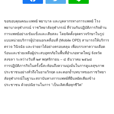
ขอขอบคุณคณะแพทย์ พยาบาล และบุคลากรทางการแพทย์ โรง
พยาบาลจุฬาภรณ์ ราชวิทยาลัยจุฬาภรณ์ ที่ร่วมกันปฏิบัติภารกิจด้าน
การแพทย์อย่างเข้มแข็งและเสียสละ โดยจัดตั้งจุดตรวจรักษาในรูป
แบบหน่วยบริการผู้ป่วยนอกเคลื่อนที่ (Mobile OPD) สามารถให้บริการ
ตรวจ วินิจฉัย และจ่ายยาได้อย่างครอบคลุม เพื่อบรรเทาความเดือด
ร้อนและช่วยเหลือผู้ประสบอุทกภัยในพื้นที่อำเภอหาดใหญ่ จังหวัด
สงขลา ระหว่างวันที่ ๒๙ พฤศจิกายน – ๔ ธันวาคม ๒๕๖๘
การปฏิบัติภารกิจในครั้งนี้สะท้อนถึงความมุ่งมั่นในการดูแลสุขภาพ
ประชาชนอย่างทั่วถึงในยามวิกฤต และตอกย้ำบทบาทของราชวิทยา
ลัยจุฬาภรณ์ในฐานะสถาบันทางการแพทย์ที่ยืนหยัดเคียงข้าง
ประชาชน ด้วยปณิธานในการ “เป็นเลิศเพื่อทุกชีวิต”