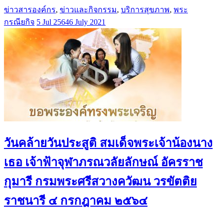
ข่าวสารองค์กร
,
ข่าวและกิจกรรม
,
บริการสุขภาพ
,
พระ
กรณียกิจ
5 Jul 2564
6 July 2021
วันคล้ายวันประสูติ สมเด็จพระเจ้าน้องนาง
เธอ เจ้าฟ้าจุฬาภรณวลัยลักษณ์ อัครราช
กุมารี กรมพระศรีสวางควัฒน วรขัตติย
ราชนารี ๔ กรกฎาคม ๒๕๖๔