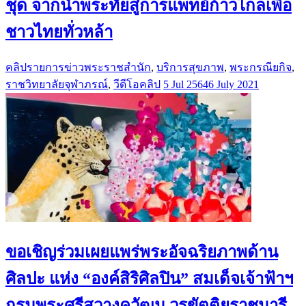
ชุด จากน้ำพระทัยสู่การแพทย์ก้าวไกลเพื่อ
ชาวไทยทั่วหล้า
คลิปรายการข่าวพระราชสำนัก
,
บริการสุขภาพ
,
พระกรณียกิจ
,
ราชวิทยาลัยจุฬาภรณ์
,
วีดีโอคลิป
5 Jul 2564
6 July 2021
ขอเชิญร่วมเผยแพร่พระอัจฉริยภาพด้าน
ศิลปะ แห่ง “องค์สิริศิลปิน” สมเด็จเจ้าฟ้าฯ
กรมพระศรีสวางควัฒน วรขัตติยราชนารี