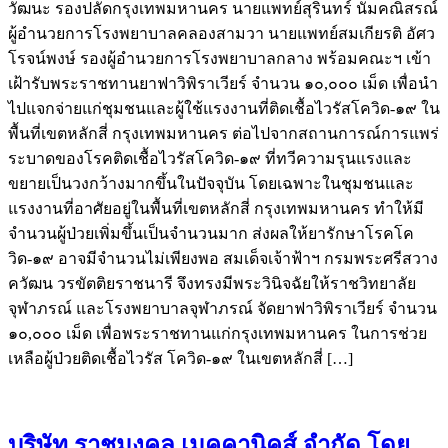
วัฒนะ รองปลัดกรุงเทพมหานคร นายแพทย์สุรินทร์ นัมคณิสรณ์
ผู้อำนวยการโรงพยาบาลคลองสามวา นายแพทย์สมเกียรติ อัศว
โรจน์พงษ์ รองผู้อำนวยการโรงพยาบาลกลาง พร้อมคณะฯ เข้า
เฝ้ารับพระราชทานยาฟาวิพิราเวียร์ จำนวน ๑๐,๐๐๐ เม็ด เพื่อนำ
ไปแจกจ่ายแก่ชุมชนและผู้ใช้แรงงานที่ติดเชื้อไวรัสโควิด-๑๙ ใน
พื้นที่เขตหลักสี่ กรุงเทพมหานคร ต่อไปจากสถานการณ์การแพร่
ระบาดของโรคติดเชื้อไวรัสโควิด-๑๙ ที่ทวีความรุนแรงและ
ขยายเป็นวงกว้างมากขึ้นในปัจจุบัน โดยเฉพาะในชุมชนและ
แรงงานที่อาศัยอยู่ในพื้นที่เขตหลักสี่ กรุงเทพมหานคร ทำให้มี
จำนวนผู้ป่วยเพิ่มขึ้นเป็นจำนวนมาก ส่งผลให้ยารักษาโรคโค
วิด-๑๙ อาจมีจำนวนไม่เพียงพอ สมเด็จเจ้าฟ้าฯ กรมพระศรีสวาง
ควัฒน วรขัตติยราชนารี จึงทรงมีพระวินิจฉัยให้ราชวิทยาลัย
จุฬาภรณ์ และโรงพยาบาลจุฬาภรณ์ จัดยาฟาวิพิราเวียร์ จำนวน
๑๐,๐๐๐ เม็ด เพื่อพระราชทานแก่กรุงเทพมหานคร ในการช่วย
เหลือผู้ป่วยติดเชื้อไวรัส โควิด-๑๙ ในเขตหลักสี่ […]
บริษัท ราชมงคล เมคคานิคส์ จำกัด โดย