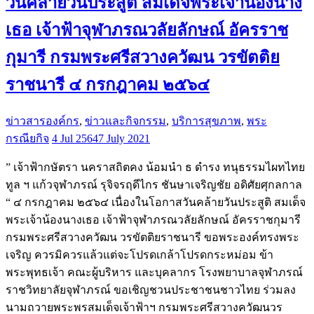
วันคล้ายวันประสูติ สมเด็จพระเจ้าน้องนาง
เธอ เจ้าฟ้าจุฬาภรณวลัยลักษณ์ อัครราช
กุมารี กรมพระศรีสวางควัฒน วรขัตติย
ราชนารี ๔ กรกฎาคม ๒๕๖๔
ข่าวสารองค์กร
,
ข่าวและกิจกรรม
,
บริการสุขภาพ
,
พระ
กรณียกิจ
4 Jul 2564
7 July 2021
” เจ้าฟ้ากษัตรา นคราสถิตคง น้อมนำ ธ ดำรง ทนุธรรมไผทไทย
ทูล ฯ แก้วจุฬาภรณ์ รุจิจรฤดีไกร ชันษาเจริญชัย อดิศัยศุกลกาล
“ ๔ กรกฎาคม ๒๕๖๔ เนื่องในโอกาสวันคล้ายวันประสูติ สมเด็จ
พระเจ้าน้องนางเธอ เจ้าฟ้าจุฬาภรณวลัยลักษณ์ อัครราชกุมารี
กรมพระศรีสวางควัฒน วรขัตติยราชนารี ขอพระองค์ทรงพระ
เจริญ ควรมิควรแล้วแต่จะโปรดเกล้าโปรดกระหม่อม ข้า
พระพุทธเจ้า คณะผู้บริหาร และบุคลากร โรงพยาบาลจุฬาภรณ์
ราชวิทยาลัยจุฬาภรณ์ ขอเชิญชวนประชาชนชาวไทย ร่วมลง
นามถวายพระพรสมเด็จเจ้าฟ้าฯ กรมพระศรีสวางควัฒนวร