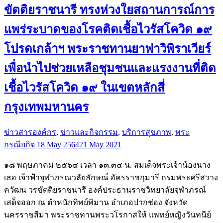
ขัตติยราชนารี ทรงห่วงใยสถานการณ์การ
แพร่ระบาดของโรคติดเชื้อไวรัสโควิด ๑๙
โปรดเกล้าฯ พระราชทานยาฟาวิพิราเวียร์
เพื่อนำไปช่วยเหลือชุมชนและแรงงานที่ติด
เชื้อไวรัสโควิด ๑๙ ในเขตหลักสี่
กรุงเทพมหานคร
ข่าวสารองค์กร
,
ข่าวและกิจกรรม
,
บริการสุขภาพ
,
พระ
กรณียกิจ
18 May 2564
21 May 2021
๑๘ พฤษภาคม ๒๕๖๔ เวลา ๑๓.๓๔ น. สมเด็จพระเจ้าน้องนาง
เธอ เจ้าฟ้าจุฬาภรณวลัยลักษณ์ อัครราชกุมารี กรมพระศรีสวาง
ควัฒน วรขัตติยราชนารี องค์ประธานราชวิทยาลัยจุฬาภรณ์
เสด็จออก ณ ตำหนักทิพย์พิมาน อำเภอปากช่อง จังหวัด
นครราชสีมา พระราชทานพระวโรกาสให้ แพทย์หญิงวันทนีย์