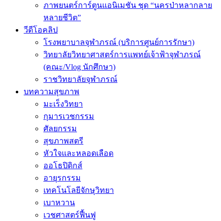
ภาพยนตร์การ์ตูนแอนิเมชัน ชุด “นครป่าหลากลาย
หลายชีวิต”
วีดีโอคลิป
โรงพยาบาลจุฬาภรณ์ (บริการศูนย์การรักษา)
วิทยาลัยวิทยาศาสตร์การแพทย์เจ้าฟ้าจุฬาภรณ์
(คณะ/Vlog นักศึกษา)
ราชวิทยาลัยจุฬาภรณ์
บทความสุขภาพ
มะเร็งวิทยา
กุมารเวชกรรม
ศัลยกรรม
สุขภาพสตรี
หัวใจและหลอดเลือด
ออโธปิดิกส์
อายุรกรรม
เทคโนโลยีจักษุวิทยา
เบาหวาน
เวชศาสตร์ฟื้นฟู