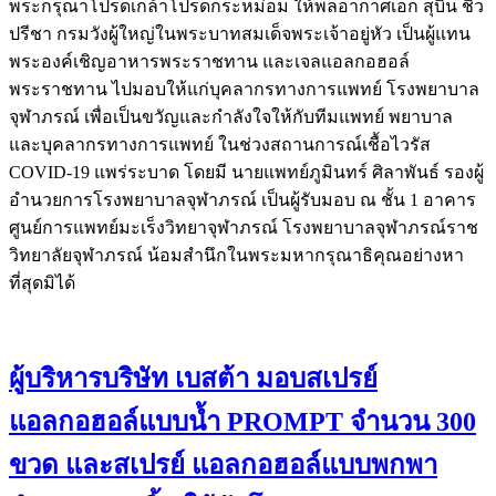
พระกรุณาโปรดเกล้าโปรดกระหม่อม ให้พลอากาศเอก สุบิน ชิว
ปรีชา กรมวังผู้ใหญ่ในพระบาทสมเด็จพระเจ้าอยู่หัว เป็นผู้แทน
พระองค์เชิญอาหารพระราชทาน และเจลแอลกอฮอล์
พระราชทาน ไปมอบให้แก่บุคลากรทางการแพทย์ โรงพยาบาล
จุฬาภรณ์ เพื่อเป็นขวัญและกำลังใจให้กับทีมแพทย์ พยาบาล
และบุคลากรทางการแพทย์ ในช่วงสถานการณ์เชื้อไวรัส
COVID-19 แพร่ระบาด โดยมี นายแพทย์ภูมินทร์ ศิลาพันธ์ รองผู้
อำนวยการโรงพยาบาลจุฬาภรณ์ เป็นผู้รับมอบ ณ ชั้น 1 อาคาร
ศูนย์การแพทย์มะเร็งวิทยาจุฬาภรณ์ โรงพยาบาลจุฬาภรณ์ราช
วิทยาลัยจุฬาภรณ์ น้อมสำนึกในพระมหากรุณาธิคุณอย่างหา
ที่สุดมิได้
ผู้บริหารบริษัท เบสต้า มอบสเปรย์
แอลกอฮอล์แบบน้ำ PROMPT จำนวน 300
ขวด และสเปรย์ แอลกอฮอล์แบบพกพา