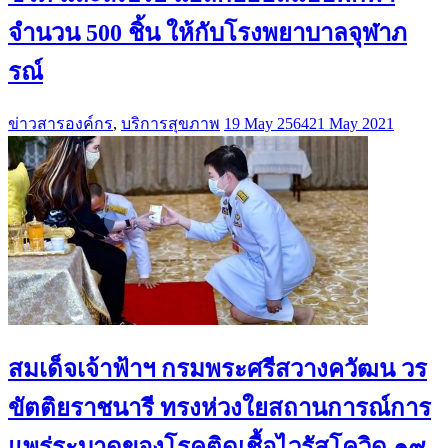
จำนวน 500 ชิ้น ให้กับโรงพยาบาลจุฬาภ
รณ์
ข่าวสารองค์กร
,
บริการสุขภาพ
19 May 2564
21 May 2021
สมเด็จเจ้าฟ้าฯ กรมพระศรีสวางควัฒน วร
ขัตติยราชนารี ทรงห่วงใยสถานการณ์การ
แพร่ระบาดของโรคติดเชื้อไวรัสโควิด ๑๙