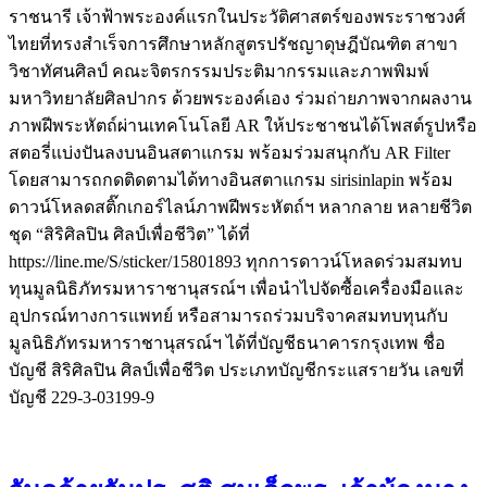
ราชนารี เจ้าฟ้าพระองค์แรกในประวัติศาสตร์ของพระราชวงศ์
ไทยที่ทรงสำเร็จการศึกษาหลักสูตรปรัชญาดุษฎีบัณฑิต สาขา
วิชาทัศนศิลป์ คณะจิตรกรรมประติมากรรมและภาพพิมพ์
มหาวิทยาลัยศิลปากร ด้วยพระองค์เอง ร่วมถ่ายภาพจากผลงาน
ภาพฝีพระหัตถ์ผ่านเทคโนโลยี AR ให้ประชาชนได้โพสต์รูปหรือ
สตอรี่แบ่งปันลงบนอินสตาแกรม พร้อมร่วมสนุกกับ AR Filter
โดยสามารถกดติดตามได้ทางอินสตาแกรม sirisinlapin พร้อม
ดาวน์โหลดสติ๊กเกอร์ไลน์ภาพฝีพระหัตถ์ฯ หลากลาย หลายชีวิต
ชุด “สิริศิลปิน ศิลป์เพื่อชีวิต” ได้ที่
https://line.me/S/sticker/15801893 ทุกการดาวน์โหลดร่วมสมทบ
ทุนมูลนิธิภัทรมหาราชานุสรณ์ฯ เพื่อนำไปจัดซื้อเครื่องมือและ
อุปกรณ์ทางการแพทย์ หรือสามารถร่วมบริจาคสมทบทุนกับ
มูลนิธิภัทรมหาราชานุสรณ์ฯ ได้ที่บัญชีธนาคารกรุงเทพ ชื่อ
บัญชี สิริศิลปิน ศิลป์เพื่อชีวิต ประเภทบัญชีกระแสรายวัน เลขที่
บัญชี 229-3-03199-9