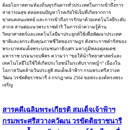
ด้อยโอกาสตามท้องถิ่นทุรกันดารทั่วประเทศในการเข้าถึงการ
สาธารณสุข ตลอดจนปัญหาโรคภัยไข้เจ็บที่เกิดจากการ
ขาดแคลนแพทย์ และการเข้าถึงการรักษาด้วยเทคโนโลยีระดับ
สากล สานต่อแนวพระราชดำริ ในการนำความรู้ด้าน
วิทยาศาสตร์และเทคโนโลยีมาประยุกต์ใช้เพื่อพัฒนาประเทศ
ชาติและยกระดับคุณภาพชีวิตของราษฎร ดังพระราชดำรัสของ
พระบาทสมเด็จพระบรมชนกาธิเบศร มหาภูมิพลอดุลยเดช
มหาราช บรมนาถบพิตร ความว่า “ขอให้นำวิทยาศาสตร์และ
เทคโนโลยีไปใช้ให้เกิดประโยชน์ในระดับรากหญ้า” เนื่องใน
โอกาสวันคล้ายวันประสูติ สมเด็จเจ้าฟ้าฯ กรมพระศรีสวางค
วัฒน วรขัตติยราชนารี 4 กรกฎาคม 2564 ขอพระองค์ทรงพระ
เจริญ
สารคดีเฉลิมพระเกียรติ สมเด็จเจ้าฟ้าฯ
กรมพระศรีสวางควัฒน วรขัตติยราชนารี