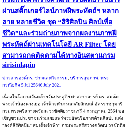
ผ่านสติ๊กเกอร์ไลน์ภาพฝีพระหัตถ์ฯ หลาก
ลาย หลายชีวิต ชุด “สิริศิลปิน ศิลป์เพื่อ
ชีวิต”และร่วมถ่ายภาพจากผลงานภาพฝี
พระหัตถ์ผ่านเทคโนโลยี AR Filter โดย
สามารถกดติดตามได้ทางอินสตาแกรม
sirisinlapin
ข่าวสารองค์กร
,
ข่าวและกิจกรรม
,
บริการสุขภาพ
,
พระ
กรณียกิจ
5 Jul 2564
6 July 2021
เนื่องในโอกาสวันคล้ายวันประสูติฯ ศาสตราจารย์ ดร. สมเด็จ
พระเจ้าน้องนางเธอ เจ้าฟ้าจุฬาภรณวลัยลักษณ์ อัครราชกุมารี
กรมพระศรีสวางควัฒน วรขัตติยราชนารี 4 กรกฎาคม 2564 ขอ
เชิญชวนประชาชนร่วมเผยแพร่พระอัจฉริยภาพด้านศิลปะ แห่ง
“องค์สิริศิลปิน” สมเด็จเจ้าฟ้าฯ กรมพระศรีสวางควัฒน วรขัตติย