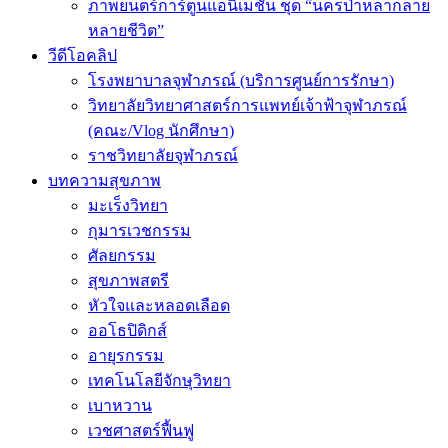
ภาพยนตร์การ์ตูนแอนิเมชัน ชุด “นครป่าหลากลาย
หลายชีวิต”
วีดีโอคลิป
โรงพยาบาลจุฬาภรณ์ (บริการศูนย์การรักษา)
วิทยาลัยวิทยาศาสตร์การแพทย์เจ้าฟ้าจุฬาภรณ์
(คณะ/Vlog นักศึกษา)
ราชวิทยาลัยจุฬาภรณ์
บทความสุขภาพ
มะเร็งวิทยา
กุมารเวชกรรม
ศัลยกรรม
สุขภาพสตรี
หัวใจและหลอดเลือด
ออโธปิดิกส์
อายุรกรรม
เทคโนโลยีจักษุวิทยา
เบาหวาน
เวชศาสตร์ฟื้นฟู