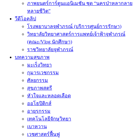
ภาพยนตร์การ์ตูนแอนิเมชัน ชุด “นครป่าหลากลาย
หลายชีวิต”
วีดีโอคลิป
โรงพยาบาลจุฬาภรณ์ (บริการศูนย์การรักษา)
วิทยาลัยวิทยาศาสตร์การแพทย์เจ้าฟ้าจุฬาภรณ์
(คณะ/Vlog นักศึกษา)
ราชวิทยาลัยจุฬาภรณ์
บทความสุขภาพ
มะเร็งวิทยา
กุมารเวชกรรม
ศัลยกรรม
สุขภาพสตรี
หัวใจและหลอดเลือด
ออโธปิดิกส์
อายุรกรรม
เทคโนโลยีจักษุวิทยา
เบาหวาน
เวชศาสตร์ฟื้นฟู