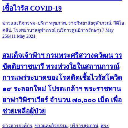
เชื้อไวรัส COVID-19
ข่าวและกิจกรรม
,
บริการสุขภาพ
,
ราชวิทยาลัยจุฬาภรณ์
,
วีดีโอ
คลิป
,
โรงพยาบาลจุฬาภรณ์ (บริการศูนย์การรักษา)
7 May
2564
11 May 2021
สมเด็จเจ้าฟ้าฯ กรมพระศรีสวางควัฒน วร
ขัตติยราชนารี ทรงห่วงใยในสถานการณ์
การแพร่ระบาดของโรคติดเชื้อไวรัสโควิด
๑๙ ระลอกใหม่ โปรดเกล้าฯ พระราชทาน
ยาฟาวิพิราเวียร์ จำนวน ๗๐,๐๐๐ เม็ด เพื่อ
ช่วยเหลือผู้ป่วย
ข่าวสารองค์กร
,
ข่าวและกิจกรรม
,
บริการสุขภาพ
,
พระ