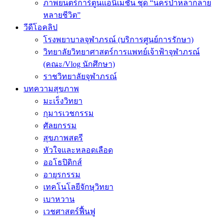
ภาพยนตร์การ์ตูนแอนิเมชัน ชุด “นครป่าหลากลาย
หลายชีวิต”
วีดีโอคลิป
โรงพยาบาลจุฬาภรณ์ (บริการศูนย์การรักษา)
วิทยาลัยวิทยาศาสตร์การแพทย์เจ้าฟ้าจุฬาภรณ์
(คณะ/Vlog นักศึกษา)
ราชวิทยาลัยจุฬาภรณ์
บทความสุขภาพ
มะเร็งวิทยา
กุมารเวชกรรม
ศัลยกรรม
สุขภาพสตรี
หัวใจและหลอดเลือด
ออโธปิดิกส์
อายุรกรรม
เทคโนโลยีจักษุวิทยา
เบาหวาน
เวชศาสตร์ฟื้นฟู