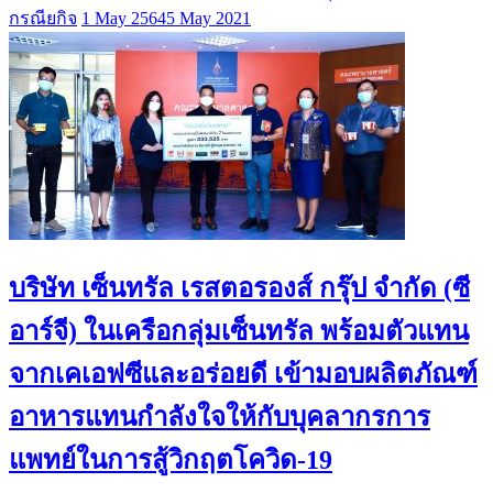
กรณียกิจ
1 May 2564
5 May 2021
บริษัท เซ็นทรัล เรสตอรองส์ กรุ๊ป จำกัด (ซี
อาร์จี) ในเครือกลุ่มเซ็นทรัล พร้อมตัวแทน
จากเคเอฟซีและอร่อยดี เข้ามอบผลิตภัณฑ์
อาหารแทนกำลังใจให้กับบุคลากรการ
แพทย์ในการสู้วิกฤตโควิด-19