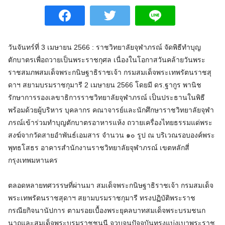
วันจันทร์ที่ 3 เมษายน 2566 : ราชวิทยาลัยจุฬาภรณ์ จัดพิธีทำบุญ
ตักบาตรเพื่อถวายเป็นพระราชกุศล เนื่องในโอกาสวันคล้ายวันพระ
ราชสมภพสมเด็จพระกนิษฐาธิราชเจ้า กรมสมเด็จพระเทพรัตนราชสุ
ดาฯ สยามบรมราชกุมารี 2 เมษายน 2566 โดยมี ดร.ฐากูร พานิช
รักษาการรองเลขาธิการราชวิทยาลัยจุฬาภรณ์ เป็นประธานในพิธี
พร้อมด้วยผู้บริหาร บุคลากร คณาจารย์และนักศึกษาราชวิทยาลัยจุฬา
ภรณ์เข้าร่วมทำบุญตักบาตรอาหารแห้ง ถวายเครื่องไทยธรรมแด่พระ
สงฆ์จากวัดสายอำพันธ์เอมสาร จำนวน ๑๐ รูป ณ บริเวณรอบองค์พระ
พุทธโสธร อาคารสำนักงานราชวิทยาลัยจุฬาภรณ์ เขตหลักสี่
กรุงเทพมหานคร
ตลอดหลายทศวรรษที่ผ่านมา สมเด็จพระกนิษฐาธิราชเจ้า กรมสมเด็จ
พระเทพรัตนราชสุดาฯ สยามบรมราชกุมารี ทรงปฏิบัติพระราช
กรณียกิจนานัปการ ตามรอยเบื้องพระยุคลบาทสมเด็จพระบรมชนก
นาถและสมเด็จพระบรมราชชนนี จวบจนปัจจุบันทรงแบ่งเบาพระราช