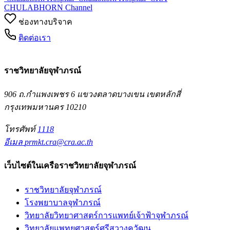
CHULABHORN Channel
ช่องทางบริจาค
ติดต่อเรา
ราชวิทยาลัยจุฬาภรณ์
906 ถ.กำแพงเพชร 6 แขวงตลาดบางเขน เขตหลักสี่
กรุงเทพมหานคร 10210
โทรศัพท์
1118
อีเมล
prmkt.cra@cra.ac.th
เว็บไซต์ในเครือราชวิทยาลัยจุฬาภรณ์
ราชวิทยาลัยจุฬาภรณ์
โรงพยาบาลจุฬาภรณ์
วิทยาลัยวิทยาศาสตร์การแพทย์เจ้าฟ้าจุฬาภรณ์
วิทยาลัยแพทยศาสตร์ศรีสวางควัฒน