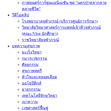
ภาพยนตร์การ์ตูนแอนิเมชัน ชุด “นครป่าหลากลาย
หลายชีวิต”
วีดีโอคลิป
โรงพยาบาลจุฬาภรณ์ (บริการศูนย์การรักษา)
วิทยาลัยวิทยาศาสตร์การแพทย์เจ้าฟ้าจุฬาภรณ์
(คณะ/Vlog นักศึกษา)
ราชวิทยาลัยจุฬาภรณ์
บทความสุขภาพ
มะเร็งวิทยา
กุมารเวชกรรม
ศัลยกรรม
สุขภาพสตรี
หัวใจและหลอดเลือด
ออโธปิดิกส์
อายุรกรรม
เทคโนโลยีจักษุวิทยา
เบาหวาน
เวชศาสตร์ฟื้นฟู