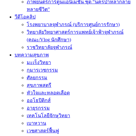
ภาพยนตร์การ์ตูนแอนิเมชัน ชุด “นครป่าหลากลาย
หลายชีวิต”
วีดีโอคลิป
โรงพยาบาลจุฬาภรณ์ (บริการศูนย์การรักษา)
วิทยาลัยวิทยาศาสตร์การแพทย์เจ้าฟ้าจุฬาภรณ์
(คณะ/Vlog นักศึกษา)
ราชวิทยาลัยจุฬาภรณ์
บทความสุขภาพ
มะเร็งวิทยา
กุมารเวชกรรม
ศัลยกรรม
สุขภาพสตรี
หัวใจและหลอดเลือด
ออโธปิดิกส์
อายุรกรรม
เทคโนโลยีจักษุวิทยา
เบาหวาน
เวชศาสตร์ฟื้นฟู