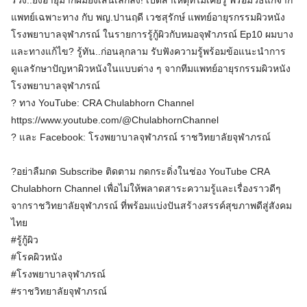
ร่วง..ยิ่งอายุมากผมยิ่งเส้นเล็กลง! เปิดสาเหตุที่ไม่เคยรู้ พร้อมวิธีแก้จาก
แพทย์เฉพาะทาง กับ พญ.ปานฤดี เวชสุรักษ์ แพทย์อายุรกรรมผิวหนัง
โรงพยาบาลจุฬาภรณ์ ในรายการรู้กู้ผิวกับหมอจุฬาภรณ์ Ep10 ผมบาง
และทางแก้ไข? รู้ทัน..ก่อนลุกลาม รับฟังความรู้พร้อมข้อแนะนำการ
ดูแลรักษาปัญหาผิวหนังในแบบต่าง ๆ จากทีมแพทย์อายุรกรรมผิวหนัง
โรงพยาบาลจุฬาภรณ์
? ทาง YouTube: CRA Chulabhorn Channel
https://www.youtube.com/@ChulabhornChannel
? และ Facebook: โรงพยาบาลจุฬาภรณ์ ราชวิทยาลัยจุฬาภรณ์
?อย่าลืมกด Subscribe ติดตาม กดกระดิ่งในช่อง YouTube CRA
Chulabhorn Channel เพื่อไม่ให้พลาดสาระความรู้และเรื่องราวดีๆ
จากราชวิทยาลัยจุฬาภรณ์ ที่พร้อมแบ่งปันสร้างสรรค์สุขภาพดีสู่สังคม
ไทย
#รู้กู้ผิว
#โรคผิวหนัง
#โรงพยาบาลจุฬาภรณ์
#ราชวิทยาลัยจุฬาภรณ์