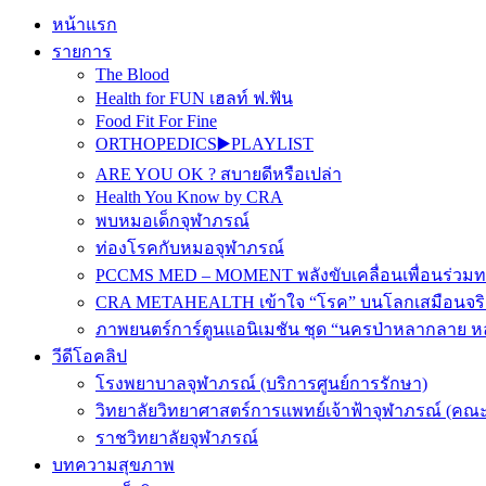
หน้าแรก
รายการ
The Blood
Health for FUN เฮลท์ ฟ.ฟัน
Food Fit For Fine
ORTHOPEDICS▶️PLAYLIST
ARE YOU OK ? สบายดีหรือเปล่า
Health You Know by CRA
พบหมอเด็กจุฬาภรณ์
ท่องโรคกับหมอจุฬาภรณ์
PCCMS MED – MOMENT พลังขับเคลื่อนเพื่อนร่วม
CRA METAHEALTH เข้าใจ “โรค” บนโลกเสมือนจริ
ภาพยนตร์การ์ตูนแอนิเมชัน ชุด “นครป่าหลากลาย หล
วีดีโอคลิป
โรงพยาบาลจุฬาภรณ์ (บริการศูนย์การรักษา)
วิทยาลัยวิทยาศาสตร์การแพทย์เจ้าฟ้าจุฬาภรณ์ (คณะ
ราชวิทยาลัยจุฬาภรณ์
บทความสุขภาพ