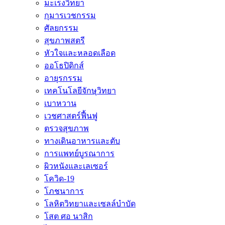
มะเร็งวิทยา
กุมารเวชกรรม
ศัลยกรรม
สุขภาพสตรี
หัวใจและหลอดเลือด
ออโธปิดิกส์
อายุรกรรม
เทคโนโลยีจักษุวิทยา
เบาหวาน
เวชศาสตร์ฟื้นฟู
ตรวจสุขภาพ
ทางเดินอาหารและตับ
การแพทย์บูรณาการ
ผิวหนังและเลเซอร์
โควิด-19
โภชนาการ
โลหิตวิทยาและเซลล์บำบัด
โสต ศอ นาสิก