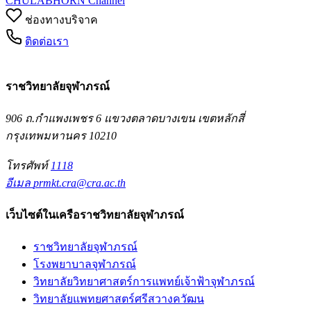
CHULABHORN Channel
ช่องทางบริจาค
ติดต่อเรา
ราชวิทยาลัยจุฬาภรณ์
906 ถ.กำแพงเพชร 6 แขวงตลาดบางเขน เขตหลักสี่
กรุงเทพมหานคร 10210
โทรศัพท์
1118
อีเมล
prmkt.cra@cra.ac.th
เว็บไซต์ในเครือราชวิทยาลัยจุฬาภรณ์
ราชวิทยาลัยจุฬาภรณ์
โรงพยาบาลจุฬาภรณ์
วิทยาลัยวิทยาศาสตร์การแพทย์เจ้าฟ้าจุฬาภรณ์
วิทยาลัยแพทยศาสตร์ศรีสวางควัฒน