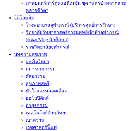
ภาพยนตร์การ์ตูนแอนิเมชัน ชุด “นครป่าหลากลาย
หลายชีวิต”
วีดีโอคลิป
โรงพยาบาลจุฬาภรณ์ (บริการศูนย์การรักษา)
วิทยาลัยวิทยาศาสตร์การแพทย์เจ้าฟ้าจุฬาภรณ์
(คณะ/Vlog นักศึกษา)
ราชวิทยาลัยจุฬาภรณ์
บทความสุขภาพ
มะเร็งวิทยา
กุมารเวชกรรม
ศัลยกรรม
สุขภาพสตรี
หัวใจและหลอดเลือด
ออโธปิดิกส์
อายุรกรรม
เทคโนโลยีจักษุวิทยา
เบาหวาน
เวชศาสตร์ฟื้นฟู