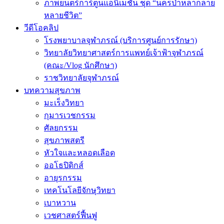
ภาพยนตร์การ์ตูนแอนิเมชัน ชุด “นครป่าหลากลาย
หลายชีวิต”
วีดีโอคลิป
โรงพยาบาลจุฬาภรณ์ (บริการศูนย์การรักษา)
วิทยาลัยวิทยาศาสตร์การแพทย์เจ้าฟ้าจุฬาภรณ์
(คณะ/Vlog นักศึกษา)
ราชวิทยาลัยจุฬาภรณ์
บทความสุขภาพ
มะเร็งวิทยา
กุมารเวชกรรม
ศัลยกรรม
สุขภาพสตรี
หัวใจและหลอดเลือด
ออโธปิดิกส์
อายุรกรรม
เทคโนโลยีจักษุวิทยา
เบาหวาน
เวชศาสตร์ฟื้นฟู