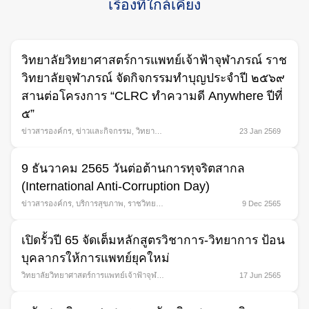
เรื่องที่ใกล้เคียง
วิทยาลัยวิทยาศาสตร์การแพทย์เจ้าฟ้าจุฬาภรณ์ ราช
วิทยาลัยจุฬาภรณ์ จัดกิจกรรมทำบุญประจำปี ๒๕๖๙
สานต่อโครงการ “CLRC ทำความดี Anywhere ปีที่
๕”
ข่าวสารองค์กร
,
ข่าวและกิจกรรม
,
วิทยาลัย
23 Jan 2569
วิทยาศาสตร์การแพทย์เจ้าฟ้าจุฬาภรณ์
(คณะ/Vlog นักศึกษา)
9 ธันวาคม 2565 วันต่อต้านการทุจริตสากล
(International Anti-Corruption Day)
ข่าวสารองค์กร
,
บริการสุขภาพ
,
ราชวิทยา
9 Dec 2565
ลัยจุฬาภรณ์
,
วิทยาลัยวิทยาศาสตร์การ
แพทย์เจ้าฟ้าจุฬาภรณ์ (คณะ/Vlog
เปิดรั้วปี 65 จัดเต็มหลักสูตรวิชาการ-วิทยาการ ป้อน
นักศึกษา)
,
โรงพยาบาลจุฬาภรณ์ (บริการ
Search
ศูนย์การรักษา)
บุคลากรให้การแพทย์ยุคใหม่
for:
วิทยาลัยวิทยาศาสตร์การแพทย์เจ้าฟ้าจุฬา
17 Jun 2565
ภรณ์ (คณะ/Vlog นักศึกษา)