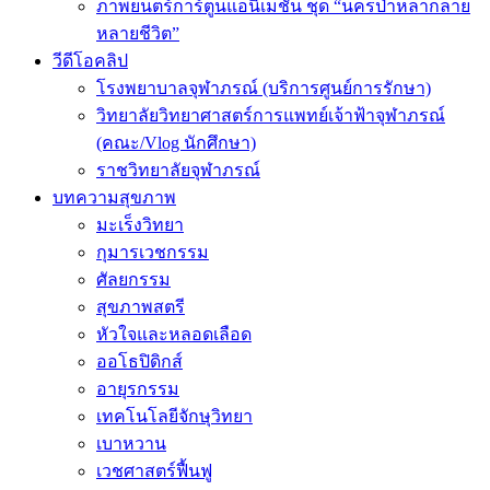
ภาพยนตร์การ์ตูนแอนิเมชัน ชุด “นครป่าหลากลาย
หลายชีวิต”
วีดีโอคลิป
โรงพยาบาลจุฬาภรณ์ (บริการศูนย์การรักษา)
วิทยาลัยวิทยาศาสตร์การแพทย์เจ้าฟ้าจุฬาภรณ์
(คณะ/Vlog นักศึกษา)
ราชวิทยาลัยจุฬาภรณ์
บทความสุขภาพ
มะเร็งวิทยา
กุมารเวชกรรม
ศัลยกรรม
สุขภาพสตรี
หัวใจและหลอดเลือด
ออโธปิดิกส์
อายุรกรรม
เทคโนโลยีจักษุวิทยา
เบาหวาน
เวชศาสตร์ฟื้นฟู