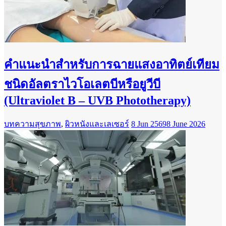
คำแนะนำสำหรับการฉายแสงอาทิตย์เทียม
ชนิดอัลตราไวโอเลตบีหรือยูวีบี
(Ultraviolet B – UVB Phototherapy)
บทความสุขภาพ
,
ผิวหนังและเลเซอร์
8 Jun 2569
8 June 2026