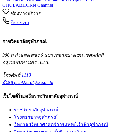
CHULABHORN Channel
ช่องทางบริจาค
ติดต่อเรา
ราชวิทยาลัยจุฬาภรณ์
906 ถ.กำแพงเพชร 6 แขวงตลาดบางเขน เขตหลักสี่
กรุงเทพมหานคร 10210
โทรศัพท์
1118
อีเมล
prmkt.cra@cra.ac.th
เว็บไซต์ในเครือราชวิทยาลัยจุฬาภรณ์
ราชวิทยาลัยจุฬาภรณ์
โรงพยาบาลจุฬาภรณ์
วิทยาลัยวิทยาศาสตร์การแพทย์เจ้าฟ้าจุฬาภรณ์
วิทยาลัยแพทยศาสตร์ศรีสวางควัฒน