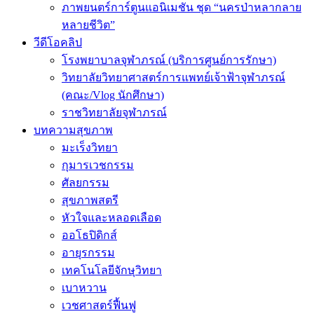
ภาพยนตร์การ์ตูนแอนิเมชัน ชุด “นครป่าหลากลาย
หลายชีวิต”
วีดีโอคลิป
โรงพยาบาลจุฬาภรณ์ (บริการศูนย์การรักษา)
วิทยาลัยวิทยาศาสตร์การแพทย์เจ้าฟ้าจุฬาภรณ์
(คณะ/Vlog นักศึกษา)
ราชวิทยาลัยจุฬาภรณ์
บทความสุขภาพ
มะเร็งวิทยา
กุมารเวชกรรม
ศัลยกรรม
สุขภาพสตรี
หัวใจและหลอดเลือด
ออโธปิดิกส์
อายุรกรรม
เทคโนโลยีจักษุวิทยา
เบาหวาน
เวชศาสตร์ฟื้นฟู