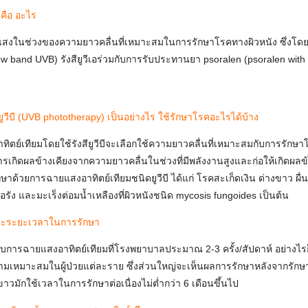
คือ อะไร
สงในช่วงของความยาวคลื่นที่เหมาะสมในการรักษาโรคทางผิวหนัง ซึ่งโดยส่
row band UVB) รังสียูวีเอร่วมกับการรับประทานยา psoralen (psoralen with 
วีบี (UVB phototherapy) เป็นอย่างไร ใช้รักษาโรคอะไรได้บ้าง
ิตย์เทียมโดยใช้รังสียูวีบีจะเลือกใช้ความยาวคลื่นที่เหมาะสมกับการรักษา
รเกิดผลข้างเคียงจากความยาวคลื่นในช่วงที่มีพลังงานสูงและก่อให้เกิดผลข
าด้วยการฉายแสงอาทิตย์เทียมชนิดยูวีบี ได้แก่ โรคสะเก็ดเงิน ด่างขาว ผื่นภูม
รื้อรัง และมะเร็งต่อมน้ำเหลืองที่ผิวหนังชนิด mycosis fungoides เป็นต้น
ละระยะเวลาในการรักษา
ารับการฉายแสงอาทิตย์เทียมที่โรงพยาบาลประมาณ 2-3 ครั้ง/สัปดาห์ อย่างไ
เหมาะสมในผู้ป่วยแต่ละราย ซึ่งส่วนใหญ่จะเห็นผลการรักษาหลังจากรักษา
าวมักใช้เวลาในการรักษาต่อเนื่องไม่ต่ำกว่า 6 เดือนขึ้นไป