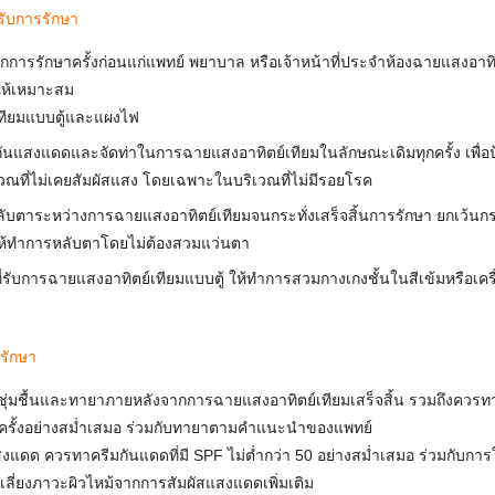
ารับการรักษา
การรักษาครั้งก่อนแก่แพทย์ พยาบาล หรือเจ้าหน้าที่ประจำห้องฉายแสงอาทิต
ให้เหมาะสม
ทียมแบบตู้และแผงไฟ
Search
for:
งกันแสงแดดและจัดท่าในการฉายแสงอาทิตย์เทียมในลักษณะเดิมทุกครั้ง เพื่อป้
วณที่ไม่เคยสัมผัสแสง โดยเฉพาะในบริเวณที่ไม่มีรอยโรค
ตาระหว่างการฉายแสงอาทิตย์เทียมจนกระทั่งเสร็จสิ้นการรักษา ยกเว้นกรณี
ให้ทำการหลับตาโดยไม่ต้องสวมแว่นตา
ที่รับการฉายแสงอาทิตย์เทียมแบบตู้ ให้ทำการสวมกางเกงชั้นในสีเข้มหรือเคร
รรักษา
ุ่มชื้นและทายาภายหลังจากการฉายแสงอาทิตย์เทียมเสร็จสิ้น รวมถึงควรทา
2 ครั้งอย่างสม่ำเสมอ ร่วมกับทายาตามคำแนะนำของแพทย์
สงแดด ควรทาครีมกันแดดที่มี SPF ไม่ต่ำกว่า 50 อย่างสม่ำเสมอ ร่วมกับการใ
กเลี่ยงภาวะผิวไหม้จากการสัมผัสแสงแดดเพิ่มเติม