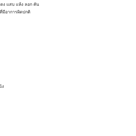
แดง แสบ แห้ง ลอก คัน
่มีอาการผิดปกติ
นัง