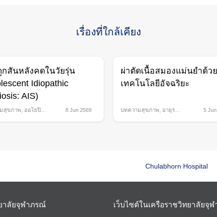
เรื่องที่ใกล้เคียง
ูกสันหลังคดในวัยรุ่น
ผ่าตัดเนื้อสมองแม่นยำด้ว
lescent Idiopathic
เทคโนโลยีอัจฉริยะ
iosis: AIS)
มสุขภาพ
,
ออโธปิดิ
8 Jun 2569
บทความสุขภาพ
,
อายุร
5 Jun
กรรม
Chulabhorn Hospital
ยาลัยจุฬาภรณ์
เว็บไซต์ในเครือราชวิทยาลัยจุ