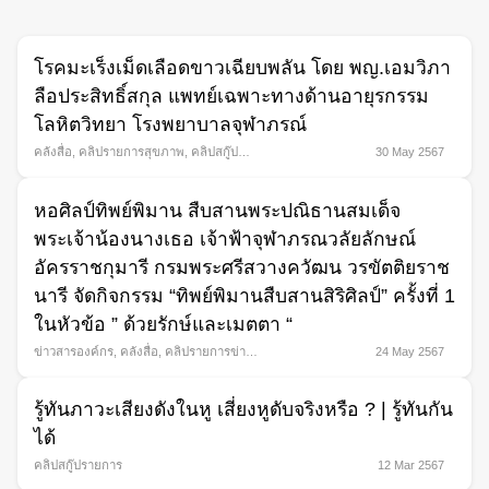
โรคมะเร็งเม็ดเลือดขาวเฉียบพลัน โดย พญ.เอมวิภา
ลือประสิทธิ์สกุล แพทย์เฉพาะทางด้านอายุรกรรม
โลหิตวิทยา โรงพยาบาลจุฬาภรณ์
คลังสื่อ
,
คลิปรายการสุขภาพ
,
คลิปสกู๊ป
30 May 2567
รายการ
,
อายุรกรรมเฉพาะทาง
หอศิลป์ทิพย์พิมาน สืบสานพระปณิธานสมเด็จ
พระเจ้าน้องนางเธอ เจ้าฟ้าจุฬาภรณวลัยลักษณ์
อัครราชกุมารี กรมพระศรีสวางควัฒน วรขัตติยราช
นารี จัดกิจกรรม “ทิพย์พิมานสืบสานสิริศิลป์” ครั้งที่ 1
ในหัวข้อ ” ด้วยรักษ์และเมตตา “
ข่าวสารองค์กร
,
คลังสื่อ
,
คลิปรายการข่าว
24 May 2567
พระราชสำนัก
,
คลิปสกู๊ปรายการ
Search
รู้ทันภาวะเสียงดังในหู เสี่ยงหูดับจริงหรือ ? | รู้ทันกัน
for:
ได้
คลิปสกู๊ปรายการ
12 Mar 2567