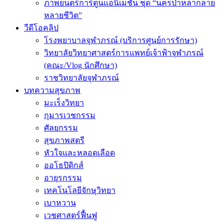
ภาพยนตร์การ์ตูนแอนิเมชัน ชุด “นครป่าหลากลาย
หลายชีวิต”
วีดีโอคลิป
โรงพยาบาลจุฬาภรณ์ (บริการศูนย์การรักษา)
วิทยาลัยวิทยาศาสตร์การแพทย์เจ้าฟ้าจุฬาภรณ์
(คณะ/Vlog นักศึกษา)
ราชวิทยาลัยจุฬาภรณ์
บทความสุขภาพ
มะเร็งวิทยา
กุมารเวชกรรม
ศัลยกรรม
สุขภาพสตรี
หัวใจและหลอดเลือด
ออโธปิดิกส์
อายุรกรรม
เทคโนโลยีจักษุวิทยา
เบาหวาน
เวชศาสตร์ฟื้นฟู