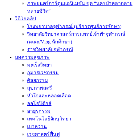
ภาพยนตร์การ์ตูนแอนิเมชัน ชุด “นครป่าหลากลาย
หลายชีวิต”
วีดีโอคลิป
โรงพยาบาลจุฬาภรณ์ (บริการศูนย์การรักษา)
วิทยาลัยวิทยาศาสตร์การแพทย์เจ้าฟ้าจุฬาภรณ์
(คณะ/Vlog นักศึกษา)
ราชวิทยาลัยจุฬาภรณ์
บทความสุขภาพ
มะเร็งวิทยา
กุมารเวชกรรม
ศัลยกรรม
สุขภาพสตรี
หัวใจและหลอดเลือด
ออโธปิดิกส์
อายุรกรรม
เทคโนโลยีจักษุวิทยา
เบาหวาน
เวชศาสตร์ฟื้นฟู