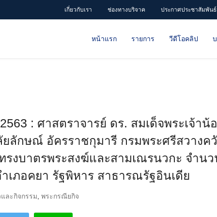
เกี่ยวกับเรา
ช่องทางบริจาค
ประกาศประชาสัมพันธ์
หน้าแรก
รายการ
วีดีโอคลิป
บ
 2563 : ศาสตราจารย์ ดร. สมเด็จพระเจ้าน้
ัยลักษณ์ อัครราชกุมารี กรมพระศรีสวางคว
็จทรงบาตรพระสงฆ์และสามเณรนวกะ จำนวน 
ำเภอคยา รัฐพิหาร สาธารณรัฐอินเดีย
วและกิจกรรม
,
พระกรณียกิจ