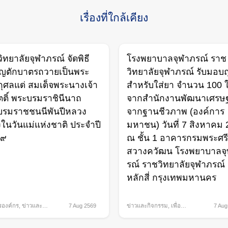
for:
เรื่องที่ใกล้เคียง
ิทยาลัยจุฬาภรณ์ จัดพิธี
โรงพยาบาลจุฬาภรณ์ ราช
ุญตักบาตรถวายเป็นพระ
วิทยาลัยจุฬาภรณ์ รับมอบถ
ุศลแด่ สมเด็จพระนางเจ้า
สำหรับใส่ยา จำนวน 100 
กิตติ์ พระบรมราชินีนาถ
จากสำนักงานพัฒนาเศรษฐ
บรมราชชนนีพันปีหลวง
จากฐานชีวภาพ (องค์การ
องในวันแม่แห่งชาติ ประจำปี
มหาชน) วันที่ 7 สิงหาคม
๖๙
ณ ชั้น 1 อาคารกรมพระศรี
สวางควัฒน โรงพยาบาลจ
รณ์ ราชวิทยาลัยจุฬาภรณ์
หลักสี่ กรุงเทพมหานคร
รองค์กร
,
ข่าวและ
7 Aug 2569
ข่าวและกิจกรรม
,
เพื่อ
7 Aug
ม
สังคม