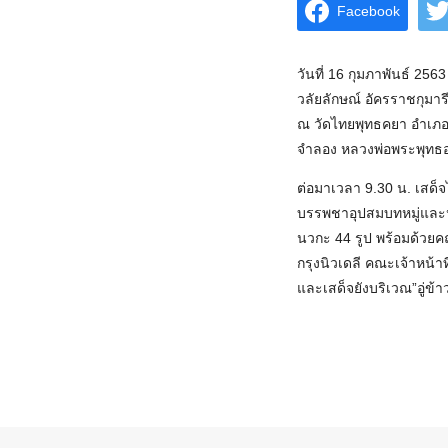
Facebook
วันที่ 16 กุมภาพันธ์ 25
วลัยลักษณ์ อัครราชกุม
ณ วัดไทยพุทธคยา อำเภอ
จำลอง หลวงพ่อพระพุทธ
ต่อมาเวลา 9.30 น. เสด
บรรพชาอุปสมบทหมู่และป
นวกะ 44 รูป พร้อมด้วย
กรุงนิวเดลี คณะเจ้าหน้า
และเสด็จยังบริเวณ”อู่ข