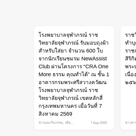
โรงพยาบาลจุฬาภรณ์ ราช
ราชว
วิทยาลัยจุฬาภรณ์ รับมอบถุงผ้า
ทำบ
สำหรับใส่ยา จำนวน 600 ใบ
ราชก
จากนักเรียนชมรม NewAssist
สิริ
Club ผ่านโครงการ “CRA One
พระ
More ธรรม คุณทำได้” ณ ชั้น 1
เนื่
อาคารกรมพระศรีสวางควัฒน
๒๕
โรงพยาบาลจุฬาภรณ์ ราช
วิทยาลัยจุฬาภรณ์ เขตหลักสี่
กรุงเทพมหานคร เมื่อวันที่ 7
สิงหาคม 2569
ข่าวและกิจกรรม
,
เพื่อ
7 Aug 2569
ข่าวสา
สังคม
กิจกรร