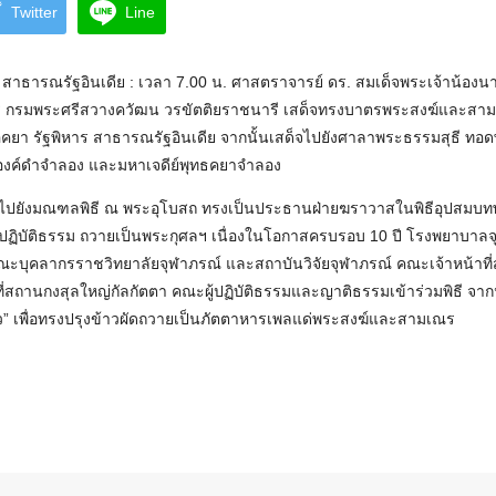
Twitter
Line
63 สาธารณรัฐอินเดีย : เวลา 7.00 น. ศาสตราจารย์ ดร. สมเด็จพระเจ้าน้องน
ารี กรมพระศรีสวางควัฒน วรขัตติยราชนารี เสด็จทรงบาตรพระสงฆ์และสา
คยา รัฐพิหาร สาธารณรัฐอินเดีย จากนั้นเสด็จไปยังศาลาพระธรรมสุธี ท
องค์ดำจำลอง และมหาเจดีย์พุทธคยาจำลอง
็จไปยังมณฑลพิธี ณ พระอุโบสถ ทรงเป็นประธานฝ่ายฆราวาสในพิธีอุปสมบท
ฏิบัติธรรม ถวายเป็นพระกุศลฯ เนื่องในโอกาสครบรอบ 10 ปี โรงพยาบาล
คณะบุคลากรราชวิทยาลัยจุฬาภรณ์ และสถาบันวิจัยจุฬาภรณ์ คณะเจ้าหน้าท
ที่สถานกงสุลใหญ่กัลกัตตา คณะผู้ปฏิบัติธรรมและญาติธรรมเข้าร่วมพิธี จา
้าว” เพื่อทรงปรุงข้าวผัดถวายเป็นภัตตาหารเพลแด่พระสงฆ์และสามเณร
Search