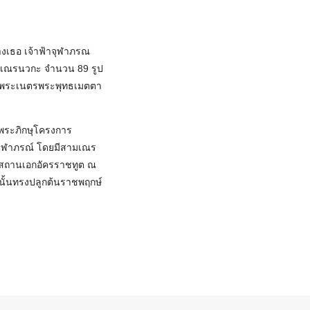
างเธอ เจ้าฟ้าจุฬาภรณ
มเณรนวกะ จำนวน 89 รูป
อดพระเนตรพระพุทธเมตตา
พระภิกษุโครงการ
จุฬาภรณ์ โดยมีสามเณร
ี่สถานเอกอัครราชทูต ณ
กนั้นทรงปลูกต้นราชพฤกษ์