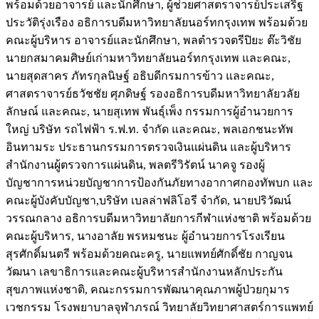
พร้อมด้วยอาจารย์ และนักศึกษา, ผู้ช่วยศาสตราจารย์ประเสริฐ
ประวัติรุ่งเรือง อธิการบดีมหาวิทยาลัยนอร์ทกรุงเทพ พร้อมด้วย
คณะผู้บริหาร อาจารย์และนักศึกษา, พลตำรวจตรีปิยะ ต๊ะวิชัย
นายกสมาคมศิษย์เก่ามหาวิทยาลัยนอร์ทกรุงเทพ และคณะ,
นายสุดสาคร ภัทรกุลนิษฐ์ อธิบดีกรมการข้าว และคณะ,
ศาสตราจารย์ธวัชชัย ศุภดิษฐ์ รองอธิการบดีมหาวิทยาลัยวลัย
ลักษณ์ และคณะ, นายสุเทพ พันธุ์เพ็ง กรรมการผู้อำนวยการ
ใหญ่ บริษัท รถไฟฟ้า ร.ฟ.ท. จำกัด และคณะ, พลเอกชนะทัพ
อินทามระ ประธานกรรมการตรวจเงินแผ่นดิน และผู้บริหาร
สำนักงานผู้ตรวจการแผ่นดิน, พลตรีวิรัตน์ นาคจู รองผู้
บัญชาการหน่วยบัญชาการป้องกันภัยทางอากาศกองทัพบก และ
คณะผู้บังคับบัญชา,บริษัท เบลล่าฟลิโอรี จำกัด, นายปริวัฒน์
วรรณกลาง อธิการบดีมหาวิทยาลัยการกีฬาแห่งชาติ พร้อมด้วย
คณะผู้บริหาร, นางอาลัย พรหมชนะ ผู้อำนวยการโรงเรียน
สุรศักดิ์มนตรี พร้อมด้วยคณะครู, นายแพทย์ศักดิ์ชัย กาญจน
วัฒนา เลขาธิการและคณะผู้บริหารสำนักงานหลักประกัน
สุขภาพแห่งชาติ, คณะกรรมการพัฒนาคุณภาพผู้ป่วยกุมาร
เวชกรรม โรงพยาบาลจุฬาภรณ์ วิทยาลัยวิทยาศาสตร์การแพทย์