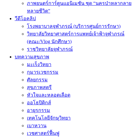
ภาพยนตร์การ์ตูนแอนิเมชัน ชุด “นครป่าหลากลาย
หลายชีวิต”
วีดีโอคลิป
โรงพยาบาลจุฬาภรณ์ (บริการศูนย์การรักษา)
วิทยาลัยวิทยาศาสตร์การแพทย์เจ้าฟ้าจุฬาภรณ์
(คณะ/Vlog นักศึกษา)
ราชวิทยาลัยจุฬาภรณ์
บทความสุขภาพ
มะเร็งวิทยา
กุมารเวชกรรม
ศัลยกรรม
สุขภาพสตรี
หัวใจและหลอดเลือด
ออโธปิดิกส์
อายุรกรรม
เทคโนโลยีจักษุวิทยา
เบาหวาน
เวชศาสตร์ฟื้นฟู