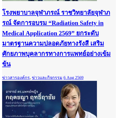
โรงพยาบาลจุฬาภรณ์ ราชวิทยาลัยจุฬาภ
รณ์ จัดการอบรม “Radiation Safety in
Medical Application 2569” ยกระดับ
มาตรฐานความปลอดภัยทางรังสี เสริม
ศักยภาพบุคลากรทางการแพทย์อย่างเข้ม
ข้น
ข่าวสารองค์กร
,
ข่าวและกิจกรรม
6 Aug 2569