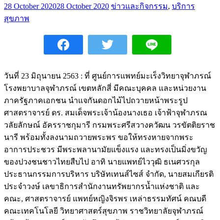
28 October 2020
28 October 2020
ข่าวและกิจกรรม
,
บริการ
สุขภาพ
วันที่ 23 มิถุนายน 2563 : ที่ ศูนย์การแพทย์มะเร็งวิทยาจุฬาภรณ์
โรงพยาบาลจุฬาภรณ์ เขตหลักสี่ มีคณะบุคคล และหน่วยงาน
ภาครัฐภาคเอกชน นำแจกันดอกไม้ไปถวายหน้าพระรูป
ศาสตราจารย์ ดร. สมเด็จพระเจ้าน้องนางเธอ เจ้าฟ้าจุฬาภรณ
วลัยลักษณ์ อัครราชกุมารี กรมพระศรีสวางควัฒน วรขัตติยราช
นารี พร้อมทั้งลงนามถวายพระพร ขอให้ทรงหายจากพระ
อาการประชวร มีพระพลานามัยแข็งแรง และทรงเป็นมิ่งขวัญ
ของปวงชนชาวไทยสืบไป อาทิ นายแพทย์ไววุฒิ ธเนศวรกุล
ประธานกรรมการบริหาร บริษัทเทนส์ไซส์ จำกัด, นายสมเกียรติ
ประจำวงษ์ เลขาธิการสำนักงานทรัพยากรน้ำแห่งชาติ และ
คณะ, ศาสตราจารย์ แพทย์หญิงจิรพร เหล่าธรรมทัศน์ คณบดี
คณะเทคโนโลยี วิทยาศาสตร์สุขภาพ ราชวิทยาลัยจุฬาภรณ์