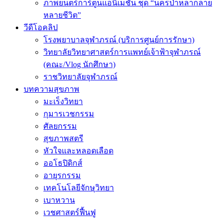
ภาพยนตร์การ์ตูนแอนิเมชัน ชุด “นครป่าหลากลาย
หลายชีวิต”
วีดีโอคลิป
โรงพยาบาลจุฬาภรณ์ (บริการศูนย์การรักษา)
วิทยาลัยวิทยาศาสตร์การแพทย์เจ้าฟ้าจุฬาภรณ์
(คณะ/Vlog นักศึกษา)
ราชวิทยาลัยจุฬาภรณ์
บทความสุขภาพ
มะเร็งวิทยา
กุมารเวชกรรม
ศัลยกรรม
สุขภาพสตรี
หัวใจและหลอดเลือด
ออโธปิดิกส์
อายุรกรรม
เทคโนโลยีจักษุวิทยา
เบาหวาน
เวชศาสตร์ฟื้นฟู