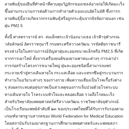
ลายพันธุ์ของยีนที่ทำหน้าที่ควบคุมวัฏจักรของเซลล์อาจก่อให้เกิดมะเร็ง
ขึ้นผ่านกระบวนการต่อต้านการทำลายตัวเองแบบอัตโนมัติ ซึ่งการก
ลายพันธุ์นี้อาจเกิดจากกรรมพันธุ์หรือถูกกระตุ้นจากปัจจัยภายนอก เช่น
ฝุ่น PM2.5
ทั้งนี้ ศาสตราจารย์ ดร. สมเด็จพระเจ้าน้องนางเธอ เจ้าฟ้าจุฬาภรณ
วลัยลักษณ์ อัครราชกุมารี กรมพระศรีสวางควัฒน วรขัตติยราชนารี
ทรงห่วงใยในสถานการณ์ปัญหาฝุ่นละอองขนาดเล็กหรือ PM2.5 ที่เกิด
จากการเผาไหม้ ทั้งจากเครื่องยนต์ของยานพาหนะต่างๆ การเผาป่า
การก่อสร้างโครงการขนาดใหญ่ ฝุ่นละอองชนิดนี้สามารถแพร่
กระจายเข้าสู่ทางเดินหายใจ กระแสเลือด และแทรกซึมสู่กระบวนการ
ทำงานในอวัยวะต่างๆ ของร่างกาย เพิ่มความเสี่ยงเป็นโรคเรื้อรังต่าง
ๆ ส่งผลกระทบต่อสุขภาพเป็นสาเหตุของการเจ็บป่วยด้วยโรคระบบ
ทางเดินหายใจ โรคระบบหัวใจและหลอดเลือด รวมถึงโรคมะเร็ง
สำหรับวิทยาลัยแพทยศาสตร์ศรีสวางควัฒน ราชวิทยาลัยจุฬาภรณ์
เป็นโรงเรียนแพทย์ลำดับที่ ๒๓ ของประเทศไทยที่ได้รับการรับรองตาม
เกณฑ์มาตรฐานสากลของ World Federation for Medical Education
โดยสถาบันรับรองมาตรฐานการศึกษาแพทยศาสตร์และแพทยสภา