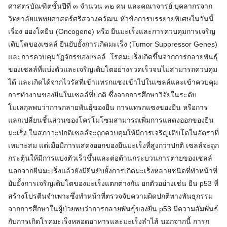
ศาสตรบัณฑิตชั้นปีที่ ๓ จำนวน ๓๒ คน และคณาจารย์ บุคลากรจาก
วิทยาลัยแพทยศาสตร์ศรีสวางควัฒน หัวข้อการบรรยายพิเศษในวันนี้
เรื่อง อองโคยีน (Oncogene) หรือ ยีนมะเร็งและการควบคุมการเจริญ
เติบโตของเซลล์ ยีนยับยั้งการเกิดมะเร็ง (Tumor Suppressor Genes)
และการควบคุมวัฏจักรของเซลล์ โรคมะเร็งเกิดขึ้นจากการกลายพันธุ์
ของเซลล์ที่แบ่งตัวและเจริญเติบโตอย่างรวดเร็วจนไม่สามารถควบคุม
ได้ และเกิดได้จากไวรัสที่เข้าแทรกแซงเข้าไปในเซลล์และเข้าควบคุม
การทำงานของยีนในเซลล์ที่ปกติ ซึ่งจากการศึกษาวิจัยในระดับ
โมเลกุลพบว่าการกลายพันธุ์ของยีน การแทรกแซงของยีน หรือการ
แลกเปลี่ยนชิ้นส่วนของโครโมโซมสามารถเพิ่มการแสดงออกของยีน
มะเร็ง ในสภาวะปกติเซลล์จะถูกควบคุมให้มีการเจริญเติบโตในอัตราที่
เหมาะสม แต่เมื่อมีการแสดงออกของยีนมะเร็งที่สูงกว่าปกติ เซลล์จะถูก
กระตุ้นให้มีการแบ่งตัวเร็วขึ้นและต่อต้านกระบวนการตายของเซลล์
นอกจากยีนมะเร็งแล้วยังมียีนยับยั้งการเกิดมะเร็งหลายชนิดที่ทำหน้าที่
ยับยั้งการเจริญเติบโตของมะเร็งแตกต่างกัน ยกตัวอย่างเช่น ยีน p53 ที่
สร้างโปรตีนจำเพาะซึ่งทำหน้าที่ตรวจจับความผิดปกติทางพันธุกรรม
จากการศึกษาในผู้ป่วยพบว่าการกลายพันธุ์ของยีน p53 มีความสัมพันธ์
กับการเกิดโรคมะเร็งหลอดอาหารและมะเร็งลำไส้ นอกจากนี้ การก