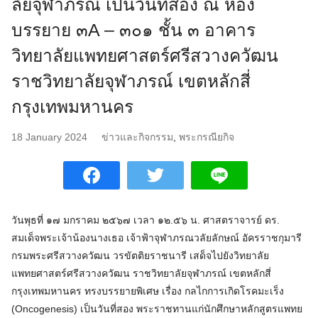
ลัยจุฬาภรณ์ เป็นวันที่สอง ณ ห้อง
บรรยาย ๓A – ๓๐๑ ชั้น ๓ อาคาร
วิทยาลัยแพทยศาสตร์ศรีสวางควัฒน
ราชวิทยาลัยจุฬาภรณ์ เขตหลักสี่
กรุงเทพมหานคร
18 January 2024
ข่าวและกิจกรรม
,
พระกรณียกิจ
วันพุธที่ ๑๗ มกราคม ๒๕๖๗ เวลา ๑๒.๕๖ น. ศาสตราจารย์ ดร.
สมเด็จพระเจ้าน้องนางเธอ เจ้าฟ้าจุฬาภรณวลัยลักษณ์ อัครราชกุมารี
กรมพระศรีสวางควัฒน วรขัตติยราชนารี เสด็จไปยังวิทยาลัย
แพทยศาสตร์ศรีสวางควัฒน ราชวิทยาลัยจุฬาภรณ์ เขตหลักสี่
กรุงเทพมหานคร ทรงบรรยายพิเศษ เรื่อง กลไกการเกิดโรคมะเร็ง
(Oncogenesis) เป็นวันที่สอง พระราชทานแก่นักศึกษาหลักสูตรแพทย